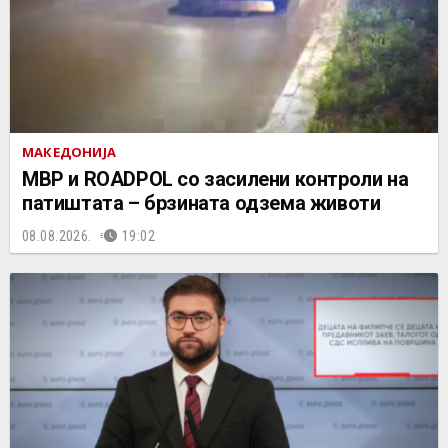
МАКЕДОНИЈА
МВР и ROADPOL со засилени контроли на
патиштата – брзината одзема животи
08.08.2026.
19:02