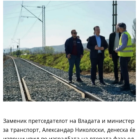
Заменик претседателот на Владата и министер
за транспорт, Александар Николоски, денеска ќе
изврши увид во изградбата на втората фаза од