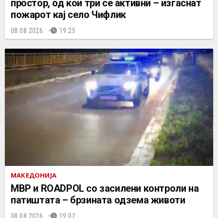
простор, од кои три се активни – изгаснат
пожарот кај село Чифлик
08.08.2026.
19:25
МАКЕДОНИЈА
МВР и ROADPOL со засилени контроли на
патиштата – брзината одзема животи
08.08.2026.
19:02