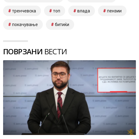
тренчевска
топ
влада
пензии
покачување
битиќи
ПОВРЗАНИ
ВЕСТИ