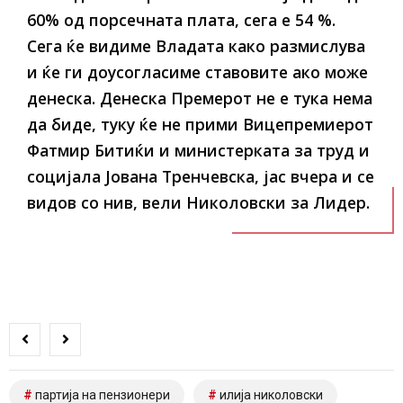
60% од порсечната плата, сега е 54 %.
Сега ќе видиме Владата како размислува
и ќе ги доусогласиме ставовите ако може
денеска. Денеска Премерот не е тука нема
да биде, туку ќе не прими Вицепремиерот
Фатмир Битиќи и министерката за труд и
социјала Јована Тренчевска, јас вчера и се
видов со нив, вели Николовски за Лидер.
партија на пензионери
илија николовски