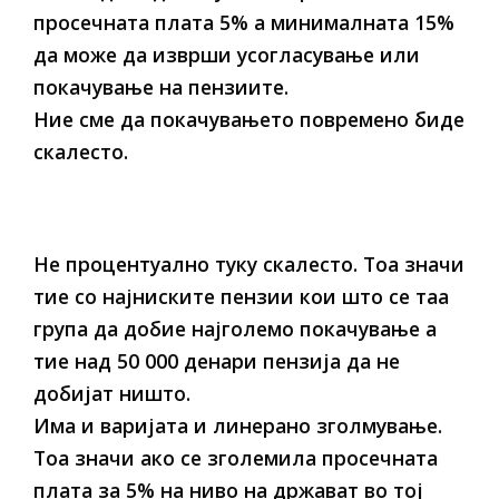
просечната плата 5% а минималната 15%
да може да изврши усогласување или
покачување на пензиите.
Ние сме да покачувањето повремено биде
скалесто.
Не процентуално туку скалесто. Тоа значи
тие со најниските пензии кои што се таа
група да добие најголемо покачување а
тие над 50 000 денари пензија да не
добијат ништо.
Има и варијата и линерано зголмување.
Тоа значи ако се зголемила просечната
плата за 5% на ниво на држават во тој