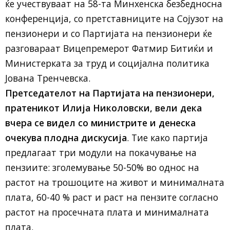
ќе учествуваат на 58-та Минхенска безбедносна
конференција, со претставниците на Сојузот на
пензионери и со Партијата на пензионери ќе
разговараат Вицепремерот Фатмир Битиќи и
Министерката за труд и социјална политика
Јована Тренчевска.
Претседателот на Партијата на пензионери,
пратеникот Илија Николовски, вели дека
вчера се видел со министрите и денеска
очекува плодна дискусија
. Тие како партија
предлагаат три модули на покачување на
пензиите: зголемување 50-50% во однос на
растот на трошоците на живот и минималната
плата, 60-40 % раст и раст на пензите согласно
растот на просечната плата и минималната
плата.