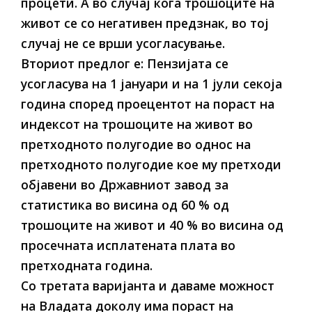
процети. А во случај кога трошоците на
живот се со негативен предзнак, во тој
случај не се врши усогласување.
Вториот предлог е: Пензијата се
усогласува на 1 јануари и на 1 јули секоја
година според проецентот на пораст на
индексот на трошоците на живот во
претходното полугодие во однос на
претходното полугодие кое му претходи
објавени во Државниот завод за
статистика во висина од 60 % од
трошоците на живот и 40 % во висина од
просечната исплатената плата во
претходната година.
Со третата варијанта и даваме можност
на Владата доколу има пораст на