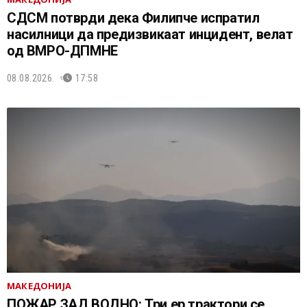
СДСМ потврди дека Филипче испратил
насилници да предизвикаат инцидент, велат
од ВМРО-ДПМНЕ
08.08.2026.
17:58
МАКЕДОНИЈА
ПОЖАР ЗАД ВОДНО: Три ер трактори се