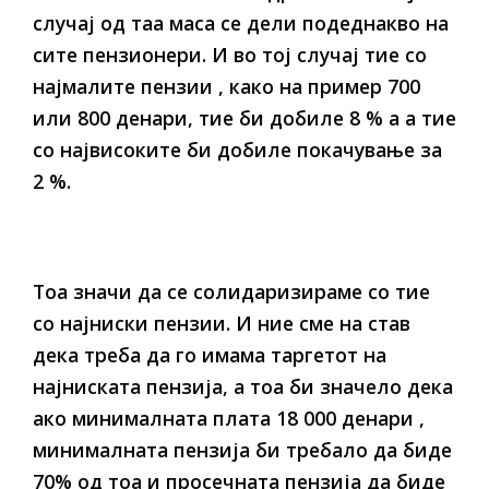
случај од таа маса се дели подеднакво на
сите пензионери. И во тој случај тие со
најмалите пензии , како на пример 700
или 800 денари, тие би добиле 8 % а а тие
со највисоките би добиле покачување за
2 %.
Тоа значи да се солидаризираме со тие
со најниски пензии. И ние сме на став
дека треба да го имама таргетот на
најниската пензија, а тоа би значело дека
ако минималната плата 18 000 денари ,
минималната пензија би требало да биде
70% од тоа и просечната пензија да биде