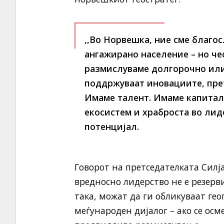
,,Во Норвешка, ние сме благо
ангажирано население – но че
размислуваме долгорочно или
поддржуваат иновациите, пре
Имаме талент. Имаме капитал.
екосистем и храброста во лид
потенцијал.
Говорот на претседателката Силј
вредносно лидерство не е резерв
така, можат да ги обликуваат г
меѓународен дијалог – ако се осм