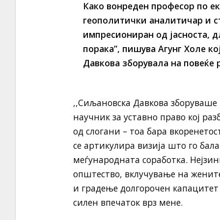
Како вонреден професор по е
геополитички аналитичар и с
импресиониран од јасноста, д
порака”, пишува Агунг Холе ко
Давкова зборувала на повеќе 
,,Сиљановска Давкова зборуваше 
научник за уставно право кој раз
од слогани – тоа бара вкоренетос
се артикулира визија што го ба
меѓународната соработка. Нејзин
општество, вклучување на женит
и градење долгорочен капацитет
силен впечаток врз мене.