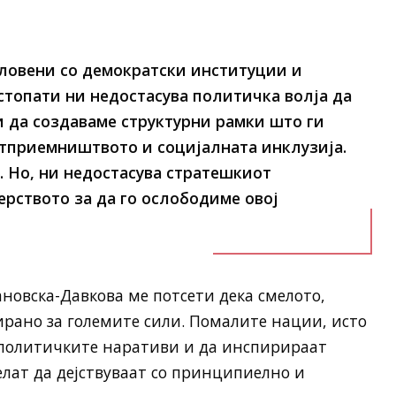
словени со демократски институции и
стопати ни недостасува политичка волја да
 да создаваме структурни рамки што ги
тприемништвото и социјалната инклузија.
 Но, ни недостасува стратешкиот
ерството за да го ослободиме овој
ановска-Давкова ме потсети дека смелото,
ирано за големите сили. Помалите нации, исто
еополитичките наративи и да инспирираат
елат да дејствуваат со принципиелно и