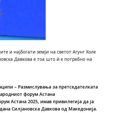
ите и најбогати земји на светот Агунг Холе
овска Давкова е тоа што ѝ е потребно на
нципи – Размислувања за претседателката
народниот форум Астана
рум Астана 2025, имав привилегија да ја
дана Силјановска Давкова од Македонија.