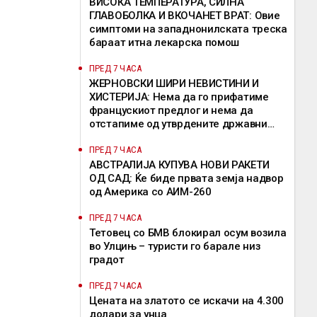
ВИСОКА ТЕМПЕРАТУРА, СИЛНА
ГЛАВОБОЛКА И ВКОЧАНЕТ ВРАТ: Овие
симптоми на западнонилската треска
бараат итна лекарска помош
ПРЕД 7 ЧАСА
ЖЕРНОВСКИ ШИРИ НЕВИСТИНИ И
ХИСТЕРИЈА: Нема да го прифатиме
францускиот предлог и нема да
отстапиме од утврдените државни
позиции, велат од ВМРО-ДПМНЕ
ПРЕД 7 ЧАСА
АВСТРАЛИЈА КУПУВА НОВИ РАКЕТИ
ОД САД: Ќе биде првата земја надвор
од Америка со АИМ-260
ПРЕД 7 ЧАСА
Тетовец со БМВ блокирал осум возила
во Улцињ – туристи го барале низ
градот
ПРЕД 7 ЧАСА
Цената на златото се искачи на 4.300
долари за унца