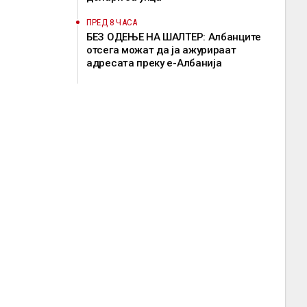
ПРЕД 8 ЧАСА
БЕЗ ОДЕЊЕ НА ШАЛТЕР: Албанците
отсега можат да ја ажурираат
адресата преку е-Албанија