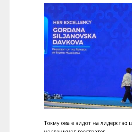
Токму ова е видот на лидерство 
норвешкиот геостратег.