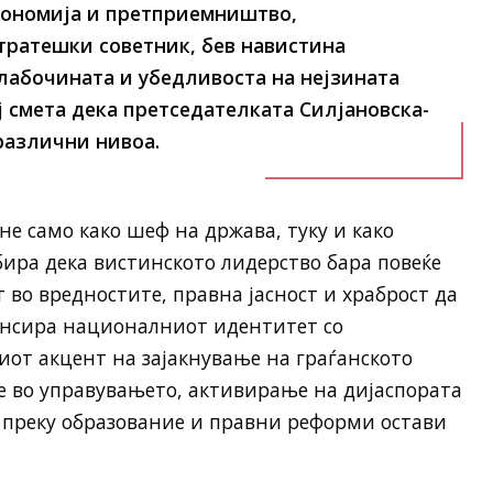
кономија и претприемништво,
тратешки советник, бев навистина
лабочината и убедливоста на нејзината
ј смета дека претседателката Силјановска-
различни нивоа.
не само како шеф на држава, туку и како
бира дека вистинското лидерство бара повеќе
т во вредностите, правна јасност и храброст да
лансира националниот идентитет со
иот акцент на зајакнување на граѓанското
е во управувањето, активирање на дијаспората
 преку образование и правни реформи остави