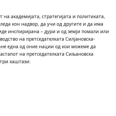
т на академијата, стратегијата и политиката,
леда кон надвор, да учи од другите и да има
иде инспирирана – дури и од земји помали или
 водство на претседателката Силјановска-
ане една од оние нации од кои можеме да
 настапот на претседателката Сиљановска
 три хаштази: