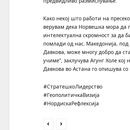
предвидливо размислување.
Како некој што работи на пресеко
верувам дека Норвешка мора да г
интелектуална скромност за да б
помлади од нас. Македонија, под
Давкова, може многу добро да ст
учиме”, заклучува Агунг Холе кој
Давкова во Астана го опишува со
#СтратешкоЛидерство
#ГеополитичкаВизија
#НордискаРефлексија