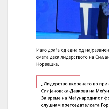
Иако доаѓа од една од најразвиен
смета дека лидерството на Сиљан
Норвешка.
,,Лидерство вкоренето во при
Силјановска-Давкова на Меѓу
За време на Меѓународниот фо
слушнам претседателката Гор