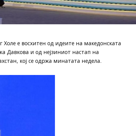
г Холе е восхитен од идеите на македонската
а Давкова и од нејзиниот настап на
хстан, кој се одржа минатата недела.