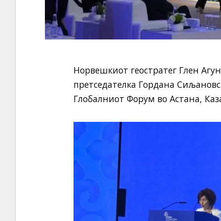
Норвешкиот геостратег Глен Агун
претседателка Гордана Сиљановск
Глобалниот Форум во Астана, Каза