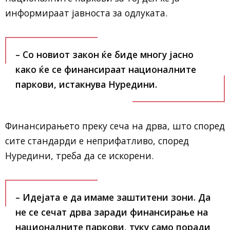
информираат јавноста за одлуката.
– Со новиот закон ќе биде многу јасно
како ќе се финансираат националните
паркови, истакнува Нуредини.
Финансирањето преку сеча на дрва, што според
сите стандарди е неприфатливо, според
Нуредини, треба да се искорени.
– Идејата е да имаме заштитени зони. Да
не се сечат дрва заради финансирање на
националните паркови, туку само поради