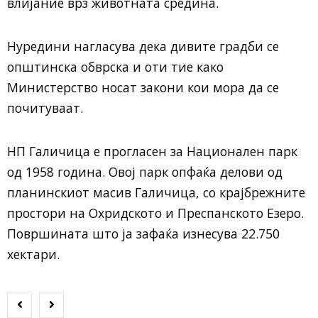
влијание врз животната средина.
Нуредини нагласува дека дивите градби се
општинска обврска и оти тие како
Министерство носат закони кои мора да се
почитуваат.
НП Галичица е прогласен за Национален парк
од 1958 година. Овој парк опфаќа делови од
планинскиот масив Галичица, со крајбрежните
простори на Охридското и Преспанското Езеро.
Површината што ја зафаќа изнесува 22.750
хектари.