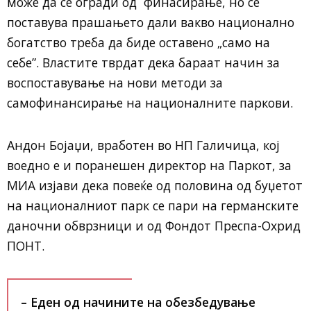
може да се огради од финасирање, но се
поставува прашањето дали вакво национално
богатство треба да биде оставено „само на
себе”. Властите тврдат дека бараат начин за
воспоставување на нови методи за
самофинансирање на националните паркови.
Андон Бојаџи, вработен во НП Галичица, кој
воедно е и поранешен директор на Паркот, за
МИА изјави дека повеќе од половина од буџетот
на националниот парк се пари на германските
даночни обврзници и од Фондот Преспа-Охрид
ПОНТ.
– Еден од начините на обезбедување