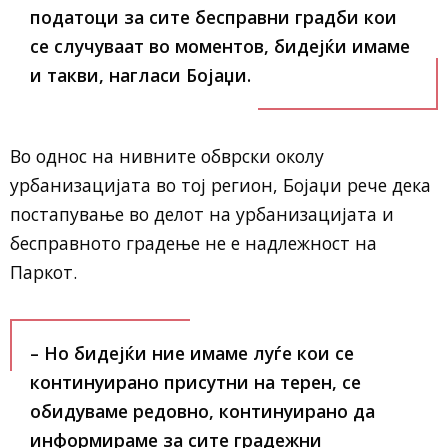
податоци за сите бесправни градби кои
се случуваат во моментов, бидејќи имаме
и такви, нагласи Бојаџи.
Во однос на нивните обврски околу
урбанизацијата во тој регион, Бојаџи рече дека
постапување во делот на урбанизацијата и
бесправното градење не е надлежност на
Паркот.
– Но бидејќи ние имаме луѓе кои се
континуирано присутни на терен, се
обидуваме редовно, континуирано да
информираме за сите градежни