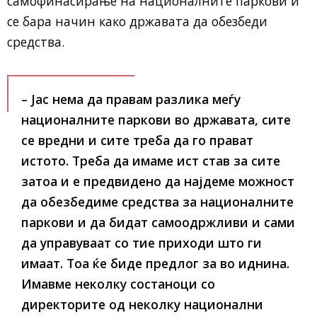
самофинасирање на националните паркови и
се бара начин како државата да обезбеди
средства.
– Јас нема да правам разлика меѓу
националните паркови во државата, сите
се вредни и сите треба да го прават
истото. Треба да имаме ист став за сите
затоа и е предвидено да најдеме можност
да обезбедиме средства за националните
паркови и да бидат самоодржливи и сами
да управуваат со тие приходи што ги
имаат. Тоа ќе биде предлог за во иднина.
Имавме неколку состаноци со
директорите од неколку национални