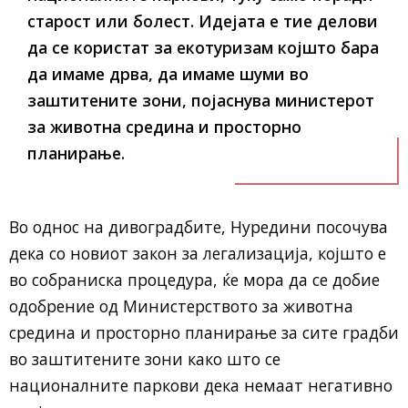
старост или болест. Идејата е тие делови
да се користат за екотуризам којшто бара
да имаме дрва, да имаме шуми во
заштитените зони, појаснува министерот
за животна средина и просторно
планирање.
Во однос на дивоградбите, Нуредини посочува
дека со новиот закон за легализација, којшто е
во собраниска процедура, ќе мора да се добие
одобрение од Министерството за животна
средина и просторно планирање за сите градби
во заштитените зони како што се
националните паркови дека немаат негативно