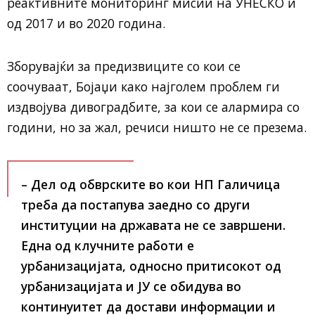
реактивните мониторинг мисии на УНЕСКО и
од 2017 и во 2020 година.
Зборувајќи за предизвиците со кои се
соочуваат, Бојаџи како најголем проблем ги
издвојува дивоградбите, за кои се алармира со
години, но за жал, речиси ништо не се презема.
– Дел од обврските во кои НП Галичица
треба да постапува заедно со други
институции на државата не се завршени.
Една од клучните работи е
урбанизацијата, односно притисокот од
урбанизацијата и ЈУ се обидува во
континуитет да достави информации и