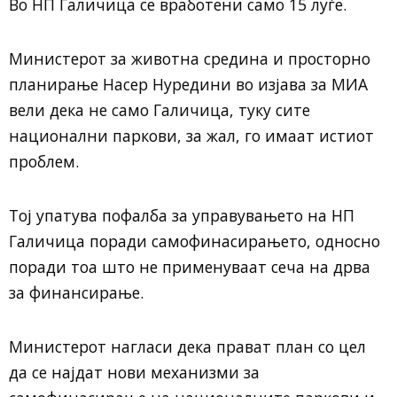
Во НП Галичица се вработени само 15 луѓе.
Министерот за животна средина и просторно
планирање Насер Нуредини во изјава за МИА
вели дека не само Галичица, туку сите
национални паркови, за жал, го имаат истиот
проблем.
Тој упатува пофалба за управувањето на НП
Галичица поради самофинасирањето, односно
поради тоа што не применуваат сеча на дрва
за финансирање.
Министерот нагласи дека прават план со цел
да се најдат нови механизми за