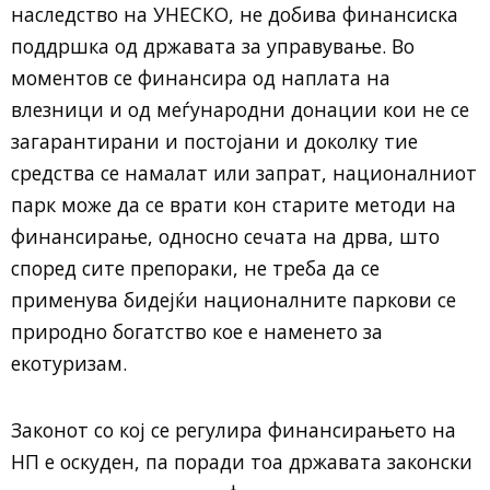
наследство на УНЕСКО, не добива финансиска
поддршка од државата за управување. Во
моментов се финансира од наплата на
влезници и од меѓународни донации кои не се
загарантирани и постојани и доколку тие
средства се намалат или запрат, националниот
парк може да се врати кон старите методи на
финансирање, односно сечата на дрва, што
според сите препораки, не треба да се
применува бидејќи националните паркови се
природно богатство кое е наменето за
екотуризам.
Законот со кој се регулира финансирањето на
НП е оскуден, па поради тоа државата законски