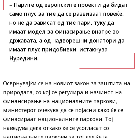
– Парите од европските проекти да бидат
само плус за тие да се развиваат повеќе,
но не да зависат од тие пари, туку да
имаат модел за финасирање внатре во
државата, а од надворешни донатори да
имаат плус придобивки, истакнува
Нуредини
.
Осврнувајќи се на новиот закон за заштита на
природата, со кој се регулира и начинот на
финансирање на националните паркови,
министерот очекува да се појасни како ќе се
финасираат националните паркови. Тој
наведува дека откако ќе се усогласат со
националните паркови за тој дел ќе ја