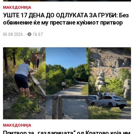
МАКЕДОНИЈА
УШТЕ 17 ДЕНА ДО ОДЛУКАТА ЗА ГРУБИ: Без
обвинение ќе му престане куќниот притвор
06.08.2026.
16:07
МАКЕДОНИЈА
Притвор за „газдарицата“ од Кратово која им