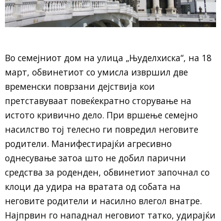
Во семејниот дом на улица „Њуделхиска“, на 18
март, обвинетиот со умисла извршил две
временски поврзани дејствија кои
претставуваат повеќекратно сторување на
истото кривично дело. При вршење семејно
насилство тој телесно ги повредил неговите
родители. Манифестирајќи агресивно
однесување затоа што не добил парични
средства за роденден, обвинетиот започнал со
клоци да удира на вратата од собата на
неговите родители и насилно влегол внатре.
Најпрвин го нападнал неговиот татко, удирајќи