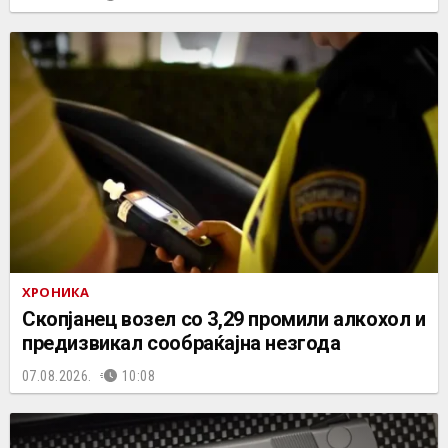
ХРОНИКА
Скопјанец возел со 3,29 промили алкохол и
предизвикал сообраќајна незгода
07.08.2026.
10:08