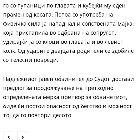
го со тупаници по главата и кубејќи му еден
прамен од косата. Потоа со употреба на
физичка сила ја нападнал и сопствената мајка,
која пристапила во одбрана на сопругот,
удирајќи ја со клоци во главата и во левиот
колк. Од ударите двајцата родители се здобиле
со телесни повреди.
Надлежниот јавен обвинител до Судот достави
предлог за продолжување на претходно
определената мерка притвор за обвинетиот,
бидејќи постои опасност од бегство и можност
тој да го повтори делото.​