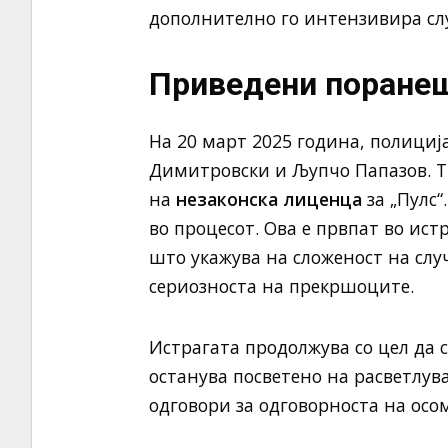
дополнително го интензивира слу
Приведени поране
На 20 март 2025 година, полициј
Димитровски и Љупчо Папазов. Т
на
незаконска лиценца
за „Пулс“
во процесот. Ова е првпат во ист
што укажува на сложеност на слу
сериозноста на прекршоците.
Истрагата продолжува со цел да 
останува посветено на расветлува
одговори за одговорноста на осо