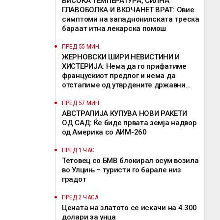
ВИСОКА ТЕМПЕРАТУРА, СИЛНА
ГЛАВОБОЛКА И ВКОЧАНЕТ ВРАТ: Овие
симптоми на западнонилската треска
бараат итна лекарска помош
ПРЕД 55 МИН.
ЖЕРНОВСКИ ШИРИ НЕВИСТИНИ И
ХИСТЕРИЈА: Нема да го прифатиме
францускиот предлог и нема да
отстапиме од утврдените државни
позиции, велат од ВМРО-ДПМНЕ
ПРЕД 57 МИН.
АВСТРАЛИЈА КУПУВА НОВИ РАКЕТИ
ОД САД: Ќе биде првата земја надвор
од Америка со АИМ-260
ПРЕД 1 ЧАС
Тетовец со БМВ блокирал осум возила
во Улцињ – туристи го барале низ
градот
ПРЕД 2 ЧАСА
Цената на златото се искачи на 4.300
долари за унца