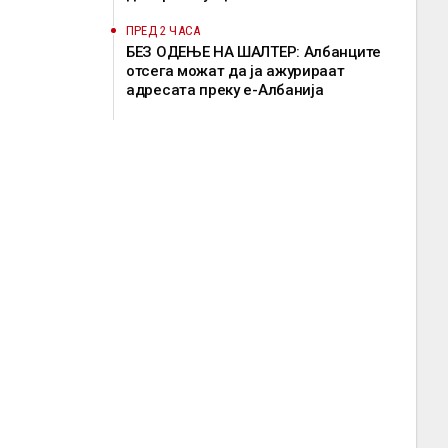
ПРЕД 2 ЧАСА
БЕЗ ОДЕЊЕ НА ШАЛТЕР: Албанците
отсега можат да ја ажурираат
адресата преку е-Албанија