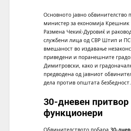
Основното јавно обвинителство 
министер за економија Крешник
Размена Чекиќ-Дуровиќ и раково
службени лица од СВР Штип и ПС
вмешаност во издавање незаконск
приведени и поранешните градо
Димитровски, како и градоначалн
предводена од јавниот обвините
дела против општата безбедност.
30-дневен притвор
функционери
Обвинителството побара
30-днев