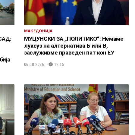
МАКЕДОНИЈА
САД:
МУЦУНСКИ ЗА „ПОЛИТИКО“: Немаме
луксуз на алтернатива Б или В,
заслуживме праведен пат кон ЕУ
бија
06.08.2026.
12:15