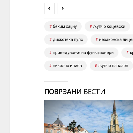
беким хаџиу
љупчо коцевски
дискотека пулс
незаконска лице
приведување на функционери
к
николчо илиев
љупчо папазов
ПОВРЗАНИ
ВЕСТИ