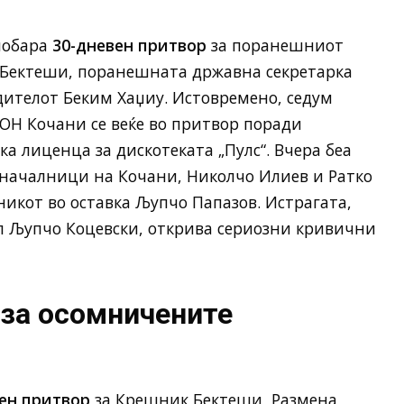
побара
30-дневен притвор
за поранешниот
 Бектеши, поранешната државна секретарка
дителот Беким Хаџиу. Истовремено, седум
ОН Кочани се веќе во притвор поради
а лиценца за дискотеката „Пулс“. Вчера беа
началници на Кочани, Николчо Илиев и Ратко
икот во оставка Љупчо Папазов. Истрагата,
л Љупчо Коцевски, открива сериозни кривични
 за осомничените
ен притвор
за Крешник Бектеши, Размена