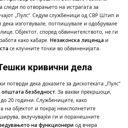
а следи по отворањето на истрагата за
чајот „Пулс“. Седум службеници од СВР Штип и
 дека изготвувале, потпишувале и одобрувале
лице. Објектот, според обвинителството, не ги
работа како кабаре.
Незаконска лиценца
и
ста
се клучните точки во обвиненијата.
 Тешки кривични дела
и потврди дека доказите за дискотеката „Пулс“
 општата безбедност
. За вакви прекршоци,
 до 20 години. Службениците, како
 на објектот и покрај неисполнетите
оширува, вклучувајќи ги и поранешните
ведувањето на функционери
од вчера