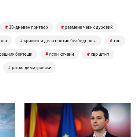
30-дневен притвор
размена чекиќ дуровиќ
нца
кривични дела против безбедноста
топ
решник бектеши
псон кочани
свр штип
ратко димитровски