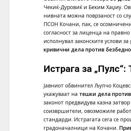
Чекиќ-Дуровиќ и Беким Хаџиу. Ов
нивната можна поврзаност со слу
ПСОН Кочани, пак, се осомничени
согласност за лиценца на правно 
исполнувал законските услови за 
кривични дела против безбедно
Истрага за „Пулс“:
Јавниот обвинител Љупчо Коцевск
укажуваат на
тешки дела против
законот предвидува казна затвор
соизвршители, овозможиле работа
стандарди. Истрагата сега се пр
градоначалници на Кочани.
При