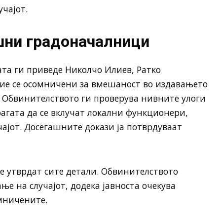
чајот.
шни градоначалници
ата ги приведе Николчо Илиев, Ратко
ие се осомничени за вмешаност во издавањето
. Обвинителството ги проверува нивните улоги
рагата да се вклучат локални функционери,
чајот. Досегашните докази ја потврдуваат
се утврдат сите детали. Обвинителството
ње на случајот, додека јавноста очекува
мничените.