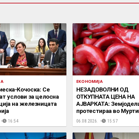
ЈА
ЕКОНОМИЈА
еска-Кочоска: Се
НЕЗАДОВОЛНИ ОД
ат услови за целосна
ОТКУПНАТА ЦЕНА НА
ција на железницата
АЈВАРКАТА: Земјодел
рија
протестираа во Мурти
16:54
06.08.2026.
15:57