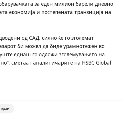
обарувачката за еден милион барели дневно
ата економија и постепената транзиција на
водени од САД, силно ќе го зголемат
Пазарот би можел да биде урамнотежен во
 уште еднаш го одложи зголемувањето на
ено“, сметаат аналитичарите на HSBC Global
берзи