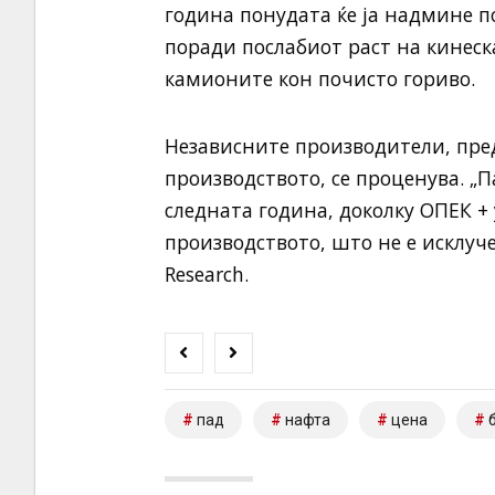
година понудата ќе ја надмине п
поради послабиот раст на кинеск
камионите кон почисто гориво.
Независните производители, пред
производството, се проценува. „
следната година, доколку ОПЕК +
производството, што не е исклуч
Research.
пад
нафта
цена