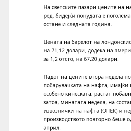
На светските пазари цените на н
ред, бидејќи понудата е поголема
остане и следната година.
Цената на барелот на лондонскио
на 71,12 долари, додека на амер
за 1,2 отсто, на 67,20 долари.
Падот на цените втора недела по
побарувачката на нафта, имајќи 
особено кинеската, растат побав
затоа, минатата недела, на сост
извознички на нафта (ОПЕК) и не
производството повторно беше од
април.