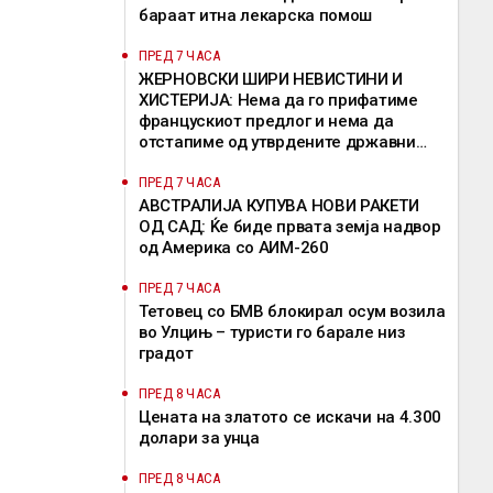
бараат итна лекарска помош
ПРЕД 7 ЧАСА
ЖЕРНОВСКИ ШИРИ НЕВИСТИНИ И
ХИСТЕРИЈА: Нема да го прифатиме
францускиот предлог и нема да
отстапиме од утврдените државни
позиции, велат од ВМРО-ДПМНЕ
ПРЕД 7 ЧАСА
АВСТРАЛИЈА КУПУВА НОВИ РАКЕТИ
ОД САД: Ќе биде првата земја надвор
од Америка со АИМ-260
ПРЕД 7 ЧАСА
Тетовец со БМВ блокирал осум возила
во Улцињ – туристи го барале низ
градот
ПРЕД 8 ЧАСА
Цената на златото се искачи на 4.300
долари за унца
ПРЕД 8 ЧАСА