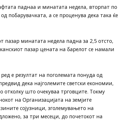
афтата паднаа и минатата недела, вторпат по
 од побарувачката, а се проценува дека така ќе
т пазар минатата недела падна за 2,5 отсто,
иканскиот пазар цената на барелот се намали
 ред е резултат на поголемата понуда од
предвид дека најголемите светски економии,
но отколку што очекуваа трговците. Токму
анокот на Организацијата на земјите
јзините сојузници, зголемувањето на
ложено, за три месеци, до почетокот на