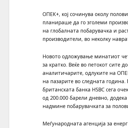
ОПЕК+, кој сочинува околу полови
планираше да го зголеми произв
на глобалната побарувачка и рас
производители, во неколку навр
Новото одложување минатиот чет
за кратко. Веќе во петокот сите д
аналитичарите, одлуките на ОПЕ
на пазарите во следната година.
британската банка HSBC сега оче
од 200.000 барели дневно, додека
надмине побарувачката за полов
Меѓународната агенција за енерг