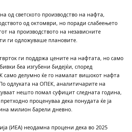
на од светското производство на нафта,
одството од октомври, но поради слабеењето
тот на производството на независните
ати ги одложуваше плановите.
врток ги поддржа цените на нафтата, но само
обивки беа изгубени бидејќи, според
К само делумно ќе го намалат вишокот нафта
 По одлуката на ОПЕК, аналитичарите на
куваат нешто помал суфицит следната година,
 претходно проценуваа дека понудата ќе ја
ина милион барели дневно.
ија (ИЕА) неодамна процени дека во 2025