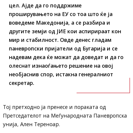
цел. Ајде да го поддржиме
проширувањето на ЕУ со тоа што ќе ја
воведеме Македонија, а се разбира и
другите земји од ЈИЕ кои аспирираат кон
мир и стабилност. Овде денес гладам
паневропски пријатели од Бугарија и се
надевам дека ќе можат да доведат и да го
олеснат изнаоѓањето решение на овој
необјаснив спор, истакна генералниот
секретар.
Тој претходно ја пренесе и пораката од
Претседателот на Меѓународната Паневропска
унија, Ален Терeноар.