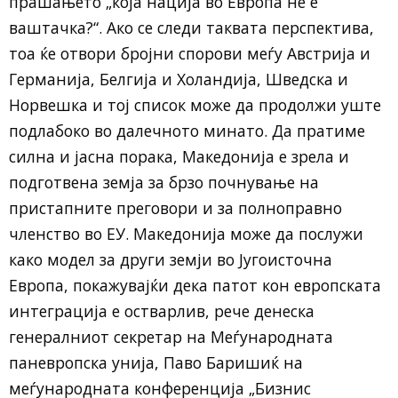
прашањето „која нација во Европа не е
ваштачка?“. Ако се следи таквата перспектива,
тоа ќе отвори бројни спорови меѓу Австрија и
Германија, Белгија и Холандија, Шведска и
Норвешка и тој список може да продолжи уште
подлабоко во далечното минато. Да пратиме
силна и јасна порака, Македонија е зрела и
подготвена земја за брзо почнување на
пристапните преговори и за полноправно
членство во ЕУ. Македонија може да послужи
како модел за други земји во Југоисточна
Европа, покажувајќи дека патот кон европската
интеграција е остварлив, рече денеска
генералниот секретар на Меѓународната
паневропска унија, Паво Баришиќ на
меѓународната конференција „Бизнис