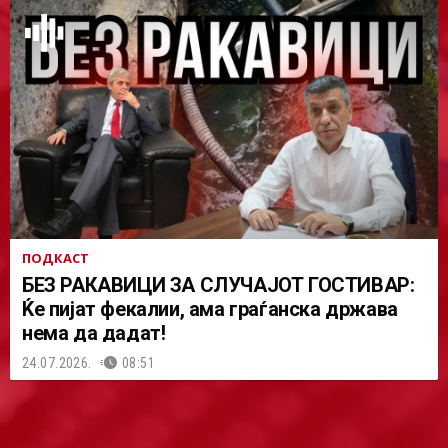
ПОДКАСТ
БЕЗ РАКАВИЦИ ЗА СЛУЧАЈОТ ГОСТИВАР:
Ќе пијат фекалии, ама граѓанска држава
нема да дадат!
24.07.2026.
08:51