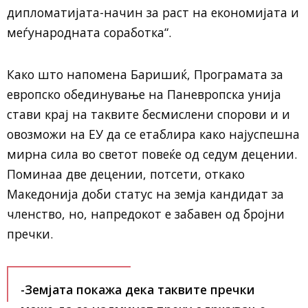
дипломатијата-начин за раст на економијата и
меѓународната соработка“.
Како што напомена Баришиќ, Програмата за
европско обединување на Паневропска унија
стави крај на таквите бесмислени спорови и и
овозможи на ЕУ да се етаблира како најуспешна
мирна сила во светот повеќе од седум децении.
Поминаа две децении, потсети, откако
Македонија доби статус на земја кандидат за
членство, но, напредокот е забавен од бројни
пречки.
-Земјата покажа дека таквите пречки