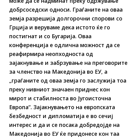
може да се надминат преку одржување
добрсоседски односи. Граѓаните на оваа
земја разрешија долгорочни спорови со
Грција и веруваме дека истото ќе го
постигнат и со Бугарија. Оваа
конференција е одлична можност да се
реафирмира неопходноста од
зајакнување и забрзување на преговорите
за членство на Македонија во ЕУ, а
„граѓаните од оваа земја го заслужија тоа
преку нивниот значаен приднес кон
мирот и стабилноста во Југоисточна
Европа“. Зајакнувањето на европската
безбедност и дипломатија е во сечиј
интерес и да и се посака добредојде на
Македонија во ЕУ ќе придонесе кон таа