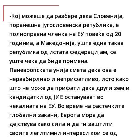
-Кој можеше да разбере дека Словенија,
поранешна југословенска република, е
полноправна членка на ЕУ повеќе од 20
годиниа, а Македонија, уште една таква
република од истата федерацијам, се
уште чека да биде примена.
Паневропската унија смета дека ова е
неразбирливо и неприфатливо, исто како
што не може да прифати дека други земји
кандидатки од ЈИЕ остануваат во
чекалната на ЕУ. Во време на растечките
глобални закани, Европа мора да
дејствува како сила и да ги заштити
своите легитимни интереси кои се од