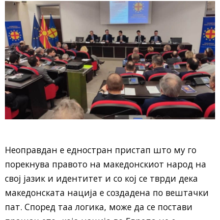
Неоправдан е едностран пристап што му го
порекнува правото на македонскиот народ на
свој јазик и идентитет и со кој се тврди дека
македонската нација е создадена по вештачки
пат. Според таа логика, може да се постави