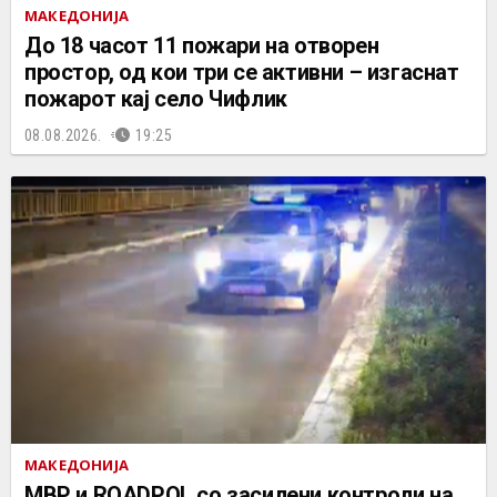
МАКЕДОНИЈА
До 18 часот 11 пожари на отворен
простор, од кои три се активни – изгаснат
пожарот кај село Чифлик
08.08.2026.
19:25
МАКЕДОНИЈА
МВР и ROADPOL со засилени контроли на