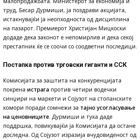
малопродажбата. Министерот за економија и
труд, Бесар Дурмиши, ја поздрави акцијата,
истакнувајќи ја неопходноста од дисциплина
на пазарот. Премиерот Христијан Мицкоски
додаде дека законот е непомирлив и дека секој
престапник ќе се соочи со соодветни последици.
Постапка против трговски гиганти и ССК
Комисијата за заштита на конкуренцијата
покрена
истрага
против четири водечки
синџири на маркети и Сојузот на стопанските
комори поради сомнежи за
тајно усогласување
на ценовниците
. Дурмиши и тука даде
поддршка, повикувајќи ја Комисијата да остане
доследна. Од Сојузот изразија вчудовиденост од