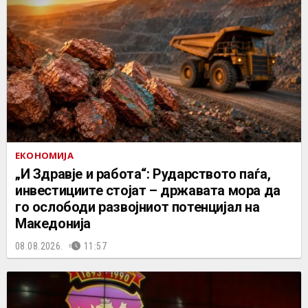
ЕКОНОМИЈА
„И Здравје и работа“: Рударството паѓа,
инвестициите стојат – државата мора да
го ослободи развојниот потенцијал на
Македонија
08.08.2026.
11:57