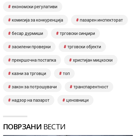
економски регулативи
комисија за конкуренција
пазарен инспекторат
бесар дурмиши
трговски синџири
засилени проверки
трговски објекти
прекршочна постапка
христијан мицкоски
казни за трговци
топ
закон за потрошувачи
транспарентност
надзор на пазарот
ценовници
ПОВРЗАНИ
ВЕСТИ