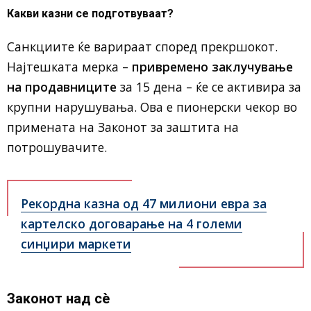
Какви казни се подготвуваат?
Санкциите ќе варираат според прекршокот.
Најтешката мерка –
привремено заклучување
на продавниците
за 15 дена – ќе се активира за
крупни нарушувања. Ова е пионерски чекор во
примената на Законот за заштита на
потрошувачите.
Рекордна казна од 47 милиони евра за
картелско договарање на 4 големи
синџири маркети
Законот над сè