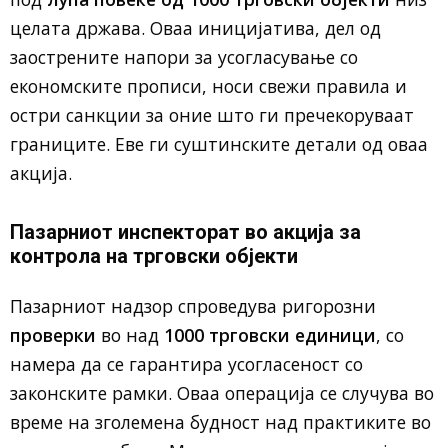
целата држава. Оваа иницијатива, дел од
заострените напори за усогласување со
економските прописи, носи свежи правила и
остри санкции за оние што ги пречекоруваат
границите. Еве ги суштинските детали од оваа
акција.
Пазарниот инспекторат во акција за
контрола на трговски објекти
Пазарниот надзор спроведува ригорозни
проверки
во над
1000 трговски единици
, со
намера да се гарантира усогласеност со
законските рамки. Оваа операција се случува во
време на зголемена будност над практиките во