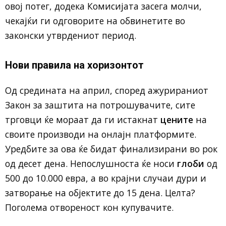
овој потег, додека Комисијата засега молчи,
чекајќи ги одговорите на обвинетите во
законски утврдениот период.
Нови правила на хоризонтот
Од средината на април, според ажурираниот
Закон за заштита на потрошувачите, сите
трговци ќе мораат да ги истакнат
цените
на
своите производи на онлајн платформите.
Уредбите за ова ќе бидат финализирани во рок
од десет дена. Непослушноста ќе носи
глоби
од
500 до 10.000 евра, а во крајни случаи дури и
затворање на објектите до 15 дена. Целта?
Поголема отвореност кон купувачите.