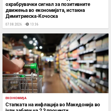
охрабрувачки сигнал за позитивните
движења во економијата, истакна
Димитриеска-Кочоска
07.08.2026.
13:36
ЕКОНОМИЈА
Стапката на инфлација во Македонија во
јули забави на 2,3 проценти