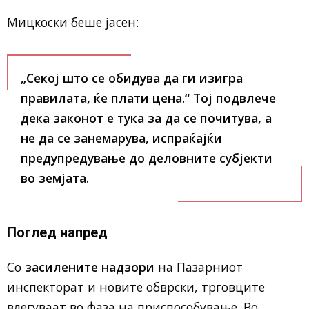
Мицкоски беше јасен:
„Секој што се обидува да ги изигра
правилата, ќе плати цена.“ Тој подвлече
дека законот е тука за да се почитува, а
не да се занемарува, испраќајќи
предупредување до деловните субјекти
во земјата.
Поглед напред
Со
засилените надзори
на Пазарниот
инспекторат и новите обврски, трговците
влегуваат во фаза на приспособување. Во