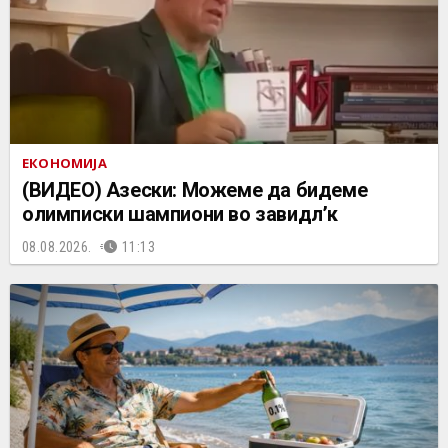
ЕКОНОМИЈА
(ВИДЕО) Азески: Можеме да бидеме
олимписки шампиони во завидл’к
08.08.2026.
11:13