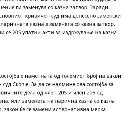
ение ги заменува со казна затвор. Заради
сновниот кривичен суд има донесено заменски
паричната казна е заменета со казна затвор.
и се 205 упатни акти за издржување на казна
остојба е наметната од големиот број на вакви
уд Скопје. За да се надмине ова состојба за
ивичните дела од член 205 и член 206 од
на, или заменета на парична казна со казна
ој закон ќе се замени алтернативна мерка