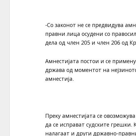
-Со законот не се предвидува ам
правни лица осудени со правосил
дела од член 205 и член 206 од 
Амнестијата постои и се примену
држава од моментот на нејзиното
амнестија.
Преку амнестијата се овозможува
да се исправат судските грешки. 
налагаат и други државно-правн