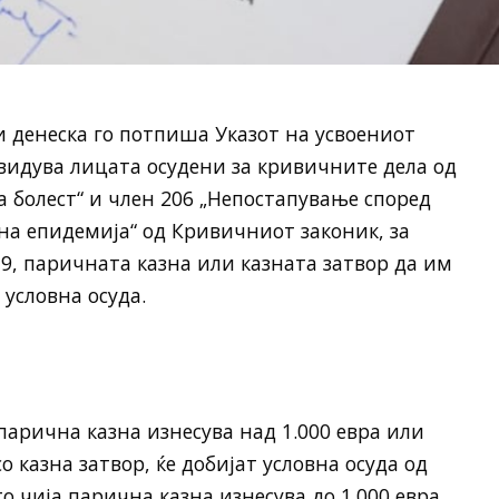
 денеска го потпиша Указот на усвоениот
едвидува лицата осудени за кривичните дела од
а болест“ и член 206 „Непостапување според
на епидемија“ од Кривичниот законик, за
9, паричната казна или казната затвор да им
условна осуда.
 парична казна изнесува над 1.000 евра или
о казна затвор, ќе добијат условна осуда од
о чија парична казна изнесува до 1.000 евра