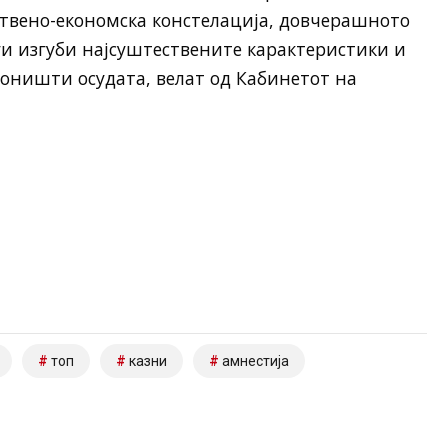
ствено-економска констелација, довчерашното
ги изгуби најсуштествените карактеристики и
 поништи осудата, велат од Кабинетот на
топ
казни
амнестија