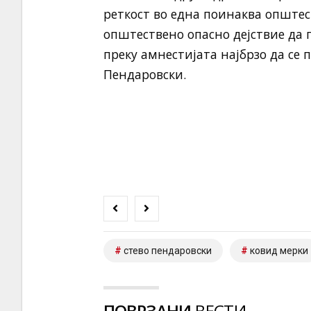
реткост во една поинаква опште
општествено опасно дејствие да 
преку амнестијата најбрзо да се
Пендаровски.
стево пендаровски
ковид мерки
ПОВРЗАНИ
ВЕСТИ