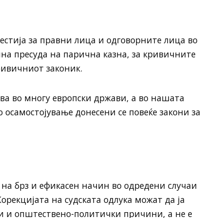
нестија за правни лица и одговорните лица во
на пресуда на парична казна, за кривичните
Кривичниот законик.
ва во многу европски држави, а во нашата
 осамостојување донесени се повеќе закони за
 на брз и ефикасен начин во одредени случаи
Корекцијата на судската одлука можат да ја
и и општествено-политички причини, а не е