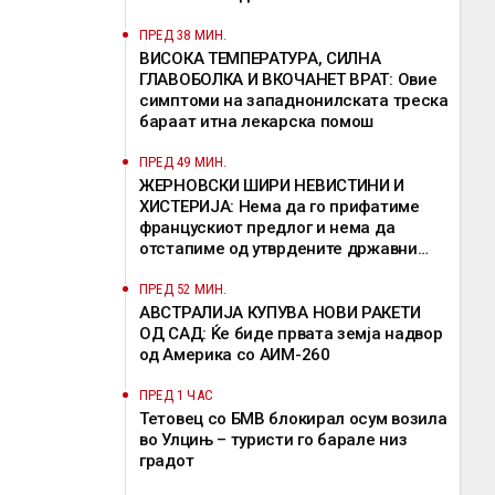
ПРЕД 38 МИН.
ВИСОКА ТЕМПЕРАТУРА, СИЛНА
ГЛАВОБОЛКА И ВКОЧАНЕТ ВРАТ: Овие
симптоми на западнонилската треска
бараат итна лекарска помош
ПРЕД 49 МИН.
ЖЕРНОВСКИ ШИРИ НЕВИСТИНИ И
ХИСТЕРИЈА: Нема да го прифатиме
францускиот предлог и нема да
отстапиме од утврдените државни
позиции, велат од ВМРО-ДПМНЕ
ПРЕД 52 МИН.
АВСТРАЛИЈА КУПУВА НОВИ РАКЕТИ
ОД САД: Ќе биде првата земја надвор
од Америка со АИМ-260
ПРЕД 1 ЧАС
Тетовец со БМВ блокирал осум возила
во Улцињ – туристи го барале низ
градот