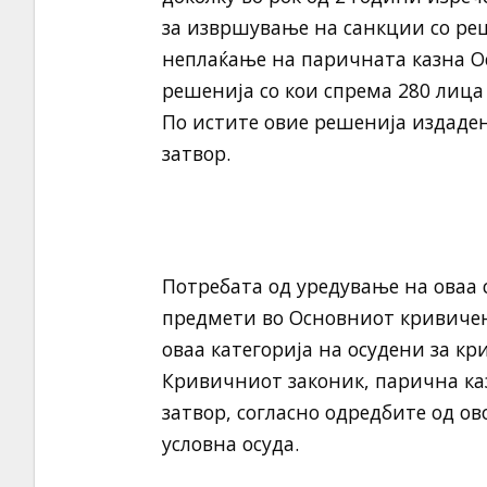
за извршување на санкции со реш
неплаќање на паричната казна О
решенија со кои спрема 280 лица 
По истите овие решенија издаден
затвор.
Потребата од уредување на оваа с
предмети во Основниот кривичен с
оваа категорија на осудени за кр
Кривичниот законик, парична каз
затвор, согласно одредбите од ов
условна осуда.