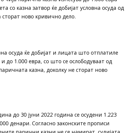
та со казна затвор ќе добијат условна осуда од
да сторат ново кривично дело.
вна осуда ќе добијат и лицата што отплатиле
и до 1.000 евра, со што се ослободуваат од
паричната казна, доколку не сторат ново
дина до 30 јуни 2022 година се осудени 1.223
.000 денари. Согласно законските прописи
чените парични казни не се намират, судијата