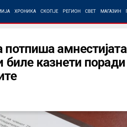
МИЈА
ХРОНИКА
СКОПЈЕ
РЕГИОН
СВЕТ
МАГАЗИН
а потпиша амнестијата
ои биле казнети порад
ите