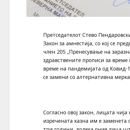
Претседателот Стево Пендаровски
Закон за амнестија, со кој се пр
член 205 „Пренесување на заразн
здравствените прописи за време 
време на пандемијата од Ковид-1
се замени со алтернативна мерка 
Согласно овој закон, лицата чија
изречената казна им е заменета с
три години, додека оние лица шт