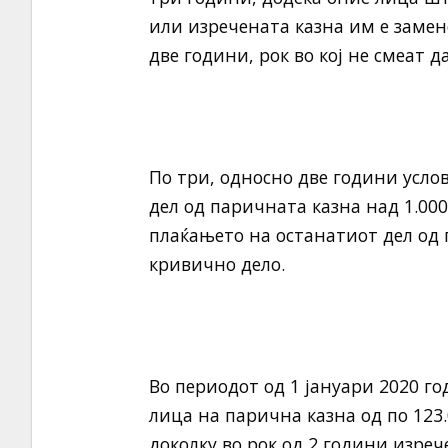
или изречената казна им е замене
две години, рок во кој не смеат 
По три, односно две години усло
дел од паричната казна над 1.000 
плаќањето на останатиот дел од 
кривично дело.
Во периодот од 1 јануари 2020 го
лица на парична казна од по 123
доколку во рок од 2 години изре