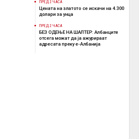
ПРЕД 2 ЧАСА
Цената на златото се искачи на 4.300
долари за унца
ПРЕД 2 ЧАСА
БЕЗ ОДЕЊЕ НА ШАЛТЕР: Албанците
отсега можат да ја ажурираат
адресата преку е-Албанија