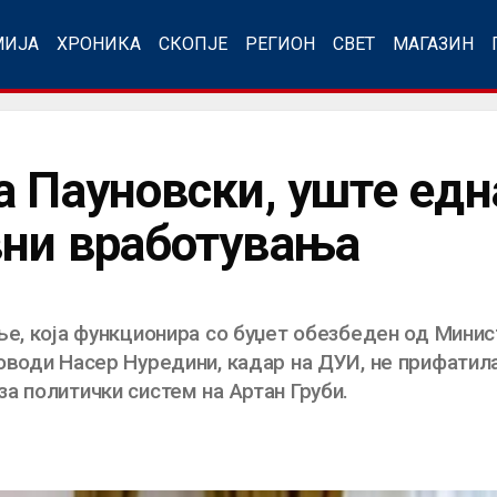
МИЈА
ХРОНИКА
СКОПЈЕ
РЕГИОН
СВЕТ
МАГАЗИН
а Пауновски, уште едн
вни вработувања
ње, која функционира со буџет обезбеден од Мини
оводи Насер Нуредини, кадар на ДУИ, не прифатил
а политички систем на Артан Груби.