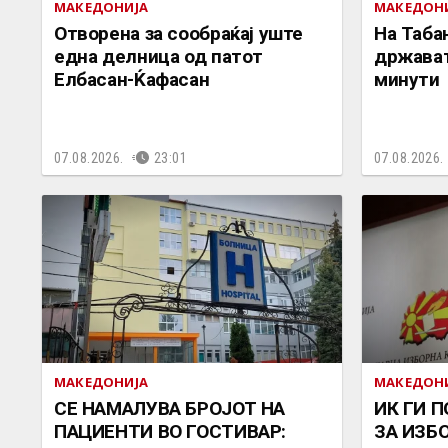
МАКЕДОНИЈА
МАКЕДОН
Отворена за сообраќај уште
На Таба
една делница од патот
држават
Елбасан-Ќафасан
минути
07.08.2026.
23:01
07.08.2026.
МАКЕДОНИЈА
МАКЕДОН
СЕ НАМАЛУВА БРОЈОТ НА
ИК ГИ 
ПАЦИЕНТИ ВО ГОСТИВАР:
ЗА ИЗБ