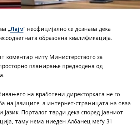
ва „
Лајм
“ неофицијално се дознава дека
есоодветната образовна квалификација.
ат коментар ниту Министерството за
а просторно планирање предводена од
а.
бивањето на вработени директорката не го
ба на јазиците, а интернет-страницата на оваа
и јазик. Порталот тврди дека според јавниот
нција, таму нема ниеден Албанец меѓу 31