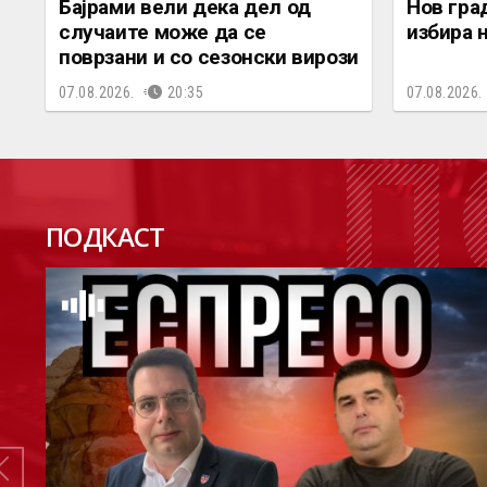
Бајрами вели дека дел од
Нов гра
случаите може да се
избира 
поврзани и со сезонски вирози
07.08.2026.
20:35
07.08.2026.
П
ПОДКАСТ