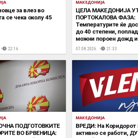
ИЈА
МАКЕДОНИЈА
новце за влез во
ЦЕЛА МАКЕДОНИЈА УТ
а се чека околу 45
ПОРТОКАЛОВА ФАЗА:
Температурите ќе до
до 40 степени, попла
можни пороен дожд и
22:16
07.08.2026.
21:33
ИЈА
МАКЕДОНИЈА
ПОЧНА ПОДГОТОВКИТЕ
ВРЕДИ: На Коридорот 
ОРИТЕ ВО БРВЕНИЦА:
активно се работи, ДУ