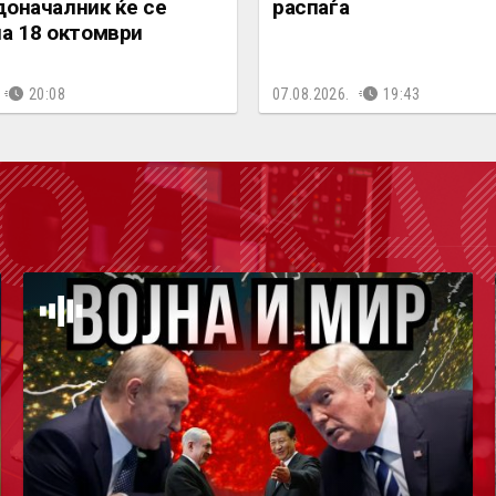
доначалник ќе се
распаѓа
на 18 октомври
20:08
07.08.2026.
19:43
ОДКА