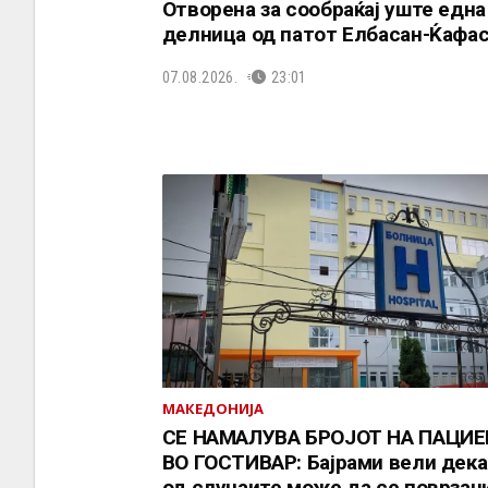
Отворена за сообраќај уште една
делница од патот Елбасан-Ќафа
07.08.2026.
23:01
МАКЕДОНИЈА
СЕ НАМАЛУВА БРОЈОТ НА ПАЦИ
ВО ГОСТИВАР: Бајрами вели дека
од случаите може да се поврзани