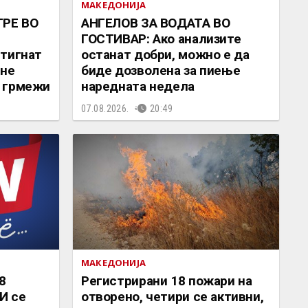
МАКЕДОНИЈА
РЕ ВО
АНГЕЛОВ ЗА ВОДАТА ВО
ГОСТИВАР: Ако анализите
стигнат
останат добри, можно е да
дне
биде дозволена за пиење
 грмежи
наредната недела
07.08.2026.
20:49
МАКЕДОНИЈА
8
Регистрирани 18 пожари на
И се
отворено, четири се активни,