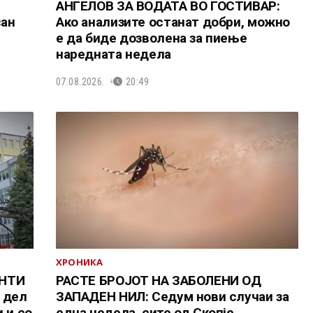
АНГЕЛОВ ЗА ВОДАТА ВО ГОСТИВАР:
сан
Ако анализите останат добри, можно
е да биде дозволена за пиење
наредната недела
07.08.2026.
20:49
ХРОНИКА
ЕНТИ
РАСТЕ БРОЈОТ НА ЗАБОЛЕНИ ОД
 дел
ЗАПАДЕН НИЛ: Седум нови случаи за
 и со
една недела, сите од Скопје