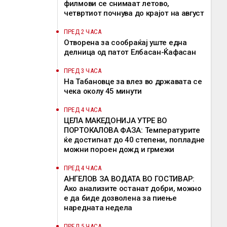
филмови се снимаат летово,
четвртиот почнува до крајот на август
ПРЕД 2 ЧАСА
Отворена за сообраќај уште една
делница од патот Елбасан-Ќафасан
ПРЕД 3 ЧАСА
На Табановце за влез во државата се
чека околу 45 минути
ПРЕД 4 ЧАСА
ЦЕЛА МАКЕДОНИЈА УТРЕ ВО
ПОРТОКАЛОВА ФАЗА: Температурите
ќе достигнат до 40 степени, попладне
можни пороен дожд и грмежи
ПРЕД 4 ЧАСА
АНГЕЛОВ ЗА ВОДАТА ВО ГОСТИВАР:
Ако анализите останат добри, можно
е да биде дозволена за пиење
наредната недела
ПРЕД 5 ЧАСА