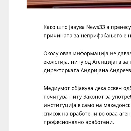
Како што јавува News33 а пренесу
причината за неприфаќањето е н
Околу оваа информација не дава
екологија, ниту од Агенцијата з
директорката Андријана Андреев
Медиумот објавува дека освен од
почитува ниту Законот за употре
институција е само на македонск
список на вработени во оваа аге
професионално вработени.