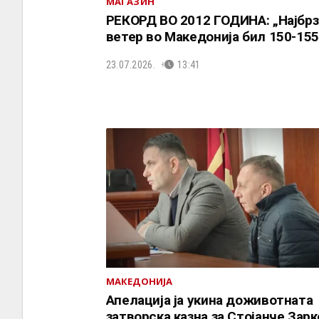
МАГАЗИН
РЕКОРД ВО 2012 ГОДИНА: „Најбрз
ветер во Македонија бил 150-15
23.07.2026.
13:41
МАКЕДОНИЈА
Апелација ја укина доживотната
затворска казна за Стојанче Зар