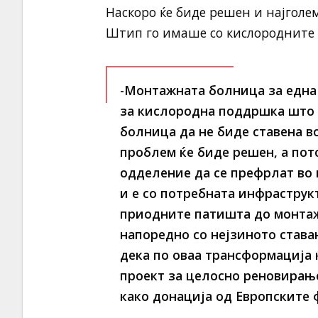
Наскоро ќе биде решен и најгол
Штип го имаше со кислородните б
-Монтажната болница за една 
за кислородна поддршка што 
болница да не биде ставена во
проблем ќе биде решен, а по
одделение да се префрлат во 
и е со потребната инфраструк
приодните патишта до монтаж
напоредно со нејзиното ставањ
дека по оваа трансформација 
проект за целосно реновирањ
како донација од Европските 