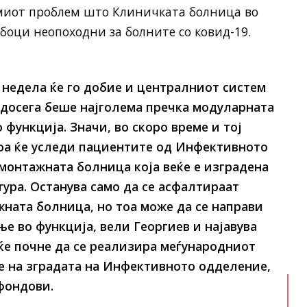
емиот проблем што Клиничката болница во
оци неопоходни за болните со ковид-19.
недела ќе го добие и централниот систем
досега беше најголема пречка модуларната
 функција. Значи, во скоро време и тој
тоа ќе уследи пациентите од Инфективното
монтажната болница која веќе е изградена
тура. Останува само да се асфалтираат
ната болница, но тоа може да се направи
е во функција, вели Георгиев и најавува
ќе почне да се реализира меѓународниот
е на зградата на Инфективното одделение,
фондови.