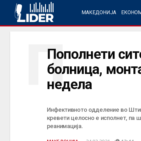
МАКЕДОНИЈА
ЕКОНО
П
Пополнети сит
болница, монт
недела
Инфективното одделение во Штип
кревети целосно е исполнет, па 
реанимација.