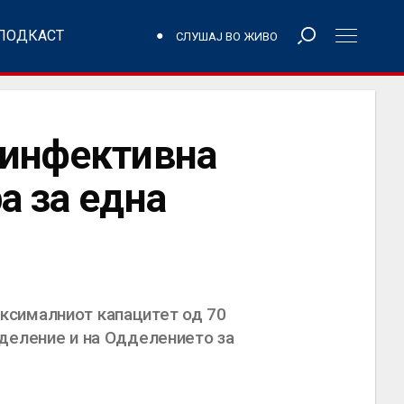
ПОДКАСТ
СЛУШАЈ ВО ЖИВО
 инфективна
а за една
ксималниот капацитет од 70
дделение и на Одделението за