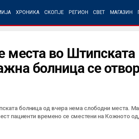
МИЈА
ХРОНИКА
СКОПЈЕ
РЕГИОН
СВЕТ
МАГАЗИН
е места во Штипската
ажна болница се отвор
ската болница од вчера нема слободни места. Ма
шест пациенти времено се сместени на Кожното о