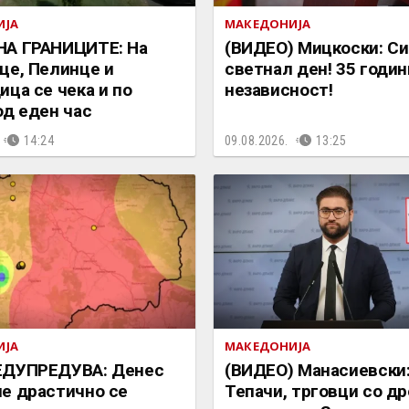
ИЈА
МАКЕДОНИЈА
НА ГРАНИЦИТЕ: На
(ВИДЕО) Мицкоски: С
це, Пелинце и
светнал ден! 35 годин
ица се чека и по
независност!
од еден час
14:24
09.08.2026.
13:25
ИЈА
МАКЕДОНИЈА
ЕДУПРЕДУВА: Денес
(ВИДЕО) Манасиевски
е драстично се
Тепачи, трговци со др