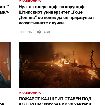
МАКЕДОНИЈА
иот“
Нулта толеранција за корупција:
5мк/ч
Штипскиот универзитет „Гоце
Делчев“ со повик да се пријавуваат
коруптивните случаи
30.06.2026.
14:40
МАКЕДОНИЈА
ПОЖАРОТ КАЈ ШТИП СТАВЕН ПОД
ков
КОНТРОЛА: Изгореа до 30 хектари