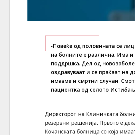
-Повеќе од половината се лиц
на болните е различна. Има и
поддршка. Дел од новозаболен
оздравуваат и се праќаат на
имавме и смртни случаи. Смрт
пациентка од селото Истибањ
Директорот на Клиничката болни
резервни решенија. Првото е дека
Кочанската болница со која имаа