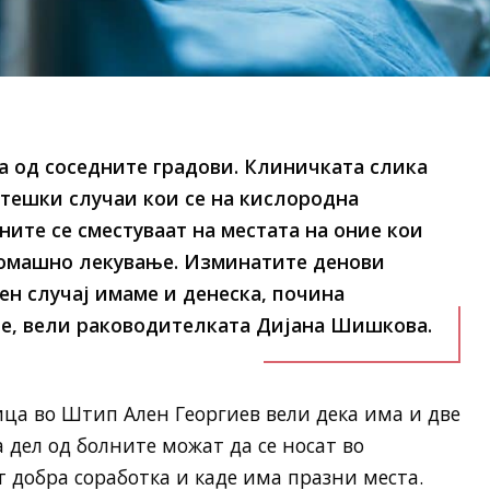
а од соседните градови. Клиничката слика
 тешки случаи кои се на кислородна
ите се сместуваат на местата на оние кои
 домашно лекување. Изминатите денови
ен случај имаме и денеска, почина
е, вели раководителката Дијана Шишкова.
ца во Штип Ален Георгиев вели дека има и две
 дел од болните можат да се носат во
т добра соработка и каде има празни места.