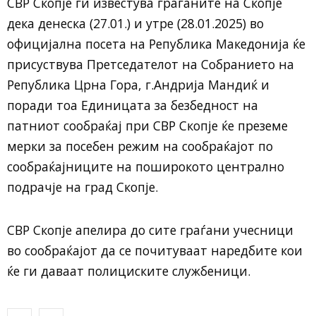
СВР Скопје ги известува граѓаните на Скопје
дека денеска (27.01.) и утре (28.01.2025) во
официјална посета на Република Македонија ќе
присуствува Претседателот на Собранието на
Република Црна Гора, г.Андрија Мандиќ и
поради тоа Единицата за безбедност на
патниот сообраќај при СВР Скопје ќе преземе
мерки за посебен режим на сообраќајот по
сообраќајниците на поширокото централно
подрачје на град Скопје.
СВР Скопје апелира до сите граѓани учесници
во сообраќајот да се почитуваат наредбите кои
ќе ги даваат полициските службеници.