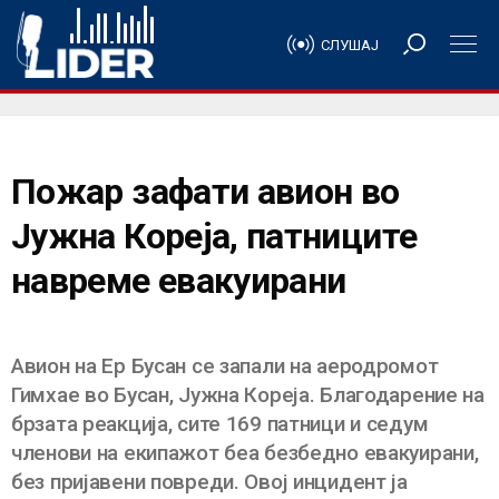
СЛУШАЈ
Пожар зафати авион во
Јужна Кореја, патниците
навреме евакуирани
Авион на Ер Бусан се запали на аеродромот
Гимхае во Бусан, Јужна Кореја. Благодарение на
брзата реакција, сите 169 патници и седум
членови на екипажот беа безбедно евакуирани,
без пријавени повреди. Овој инцидент ја