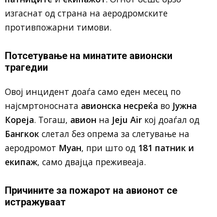
изгаснат од страна на аеродромските
противпожарни тимови.
Потсетување на минатите авионски
трагедии
Овој инцидент доаѓа само еден месец по
најсмртоносната
авионска несреќа
во
Јужна
Кореја
. Тогаш,
авион
на
Jeju Air
кој доаѓал од
Бангкок
слетал без опрема за слетување на
аеродромот
Муан
, при што од
181 патник и
екипаж
, само двајца преживеаја.
Причините за пожарот на авионот се
истражуваат