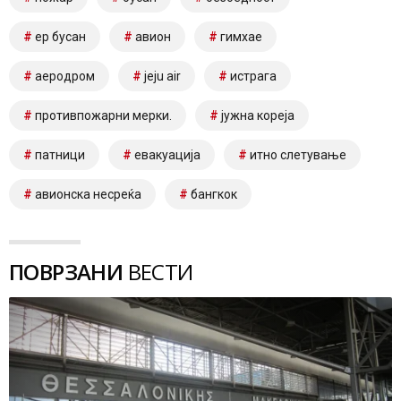
ер бусан
авион
гимхае
аеродром
jeju air
истрага
противпожарни мерки.
јужна кореја
патници
евакуација
итно слетување
авионска несреќа
бангкок
ПОВРЗАНИ
ВЕСТИ