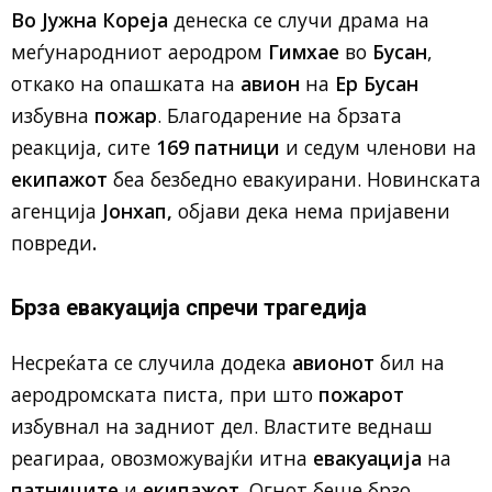
Во Јужна Кореја
денеска се случи драма на
меѓународниот аеродром
Гимхае
во
Бусан
,
откако на опашката на
авион
на
Ер Бусан
избувна
пожар
. Благодарение на брзата
реакција, сите
169 патници
и седум членови на
екипажот
беа безбедно евакуирани. Новинската
агенција
Јонхап,
објави дека нема пријавени
повреди
.
Брза евакуација спречи трагедија
Несреќата се случила додека
авионот
бил на
аеродромската писта, при што
пожарот
избувнал на задниот дел. Властите веднаш
реагираа, овозможувајќи итна
евакуација
на
патниците
и
екипажот
. Огнот беше брзо