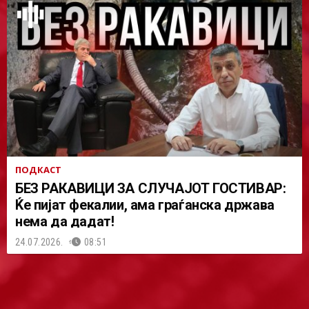
ПОДКАСТ
БЕЗ РАКАВИЦИ ЗА СЛУЧАЈОТ ГОСТИВАР:
Ќе пијат фекалии, ама граѓанска држава
нема да дадат!
24.07.2026.
08:51