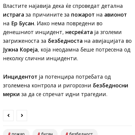
Властите најавија дека ќе спроведат детална
истрага
за причините за
пожарот
на
авионот
на
Ер Бусан
. Иако нема повредени во
денешниот инцидент,
несреќата
ја зголеми
загриженоста за
безбедноста
на авијацијата во
Јужна Кореја
, која неодамна беше потресена од
неколку слични инциденти.
Инцидентот
ја потенцира потребата од
зголемена контрола и ригорозни
безбедносни
мерки
за да се спречат идни трагедии.
пожар
бусан
безбедност