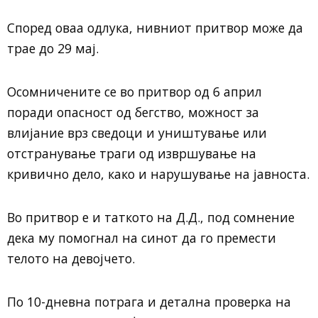
Според оваа одлука, нивниот притвор може да
трае до 29 мај.
Осомничените се во притвор од 6 април
поради опасност од бегство, можност за
влијание врз сведоци и уништување или
отстранување траги од извршување на
кривично дело, како и нарушување на јавноста.
Во притвор е и таткото на Д.Д., под сомнение
дека му помогнал на синот да го премести
телото на девојчето.
По 10-дневна потрага и детална проверка на