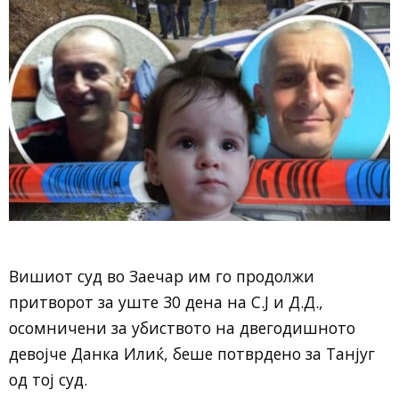
Вишиот суд во Заечар им го продолжи
притворот за уште 30 дена на С.Ј и Д.Д.,
осомничени за убиството на двегодишното
девојче Данка Илиќ, беше потврдено за Танјуг
од тој суд.