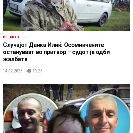
РЕГИОН
Случајот Данка Илиќ: Осомничените
остануваат во притвор – судот ја одби
жалбата
14.02.2025.
19:26