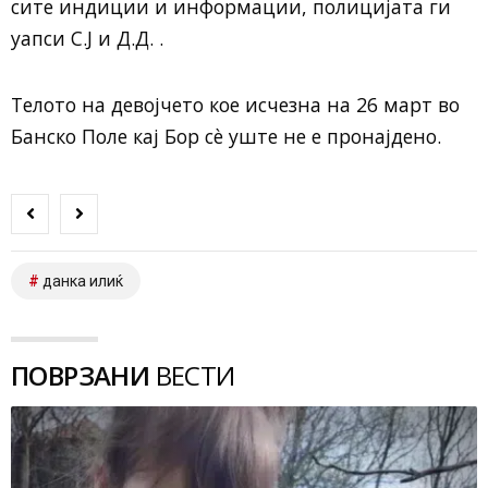
сите индиции и информации, полицијата ги
уапси С.Ј и Д.Д. .
Телото на девојчето кое исчезна на 26 март во
Банско Поле кај Бор сè уште не е пронајдено.
данка илиќ
ПОВРЗАНИ
ВЕСТИ