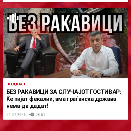
ПОДКАСТ
БЕЗ РАКАВИЦИ ЗА СЛУЧАЈОТ ГОСТИВАР:
Ќе пијат фекалии, ама граѓанска држава
нема да дадат!
24.07.2026.
08:51