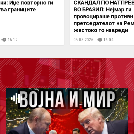
ки: Иџе повторно ги
СКАНДАЛ ПО НАТПРЕ
ва границите
ВО БРАЗИЛ: Нејмар ги
провоцираше противн
претседателот на Ре
жестоко го навреди
16:12
05.08.2026.
16:04
ОДКА