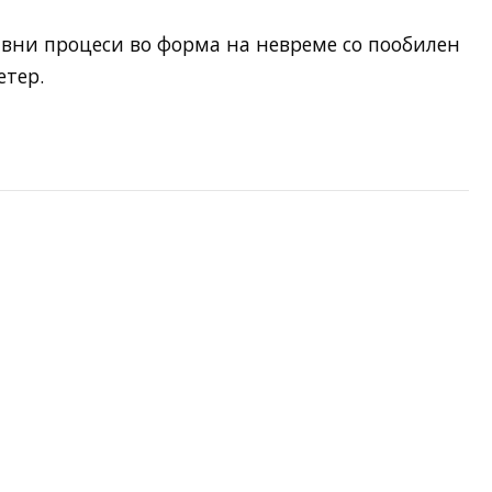
ивни процеси во форма на невреме со пообилен
етер.