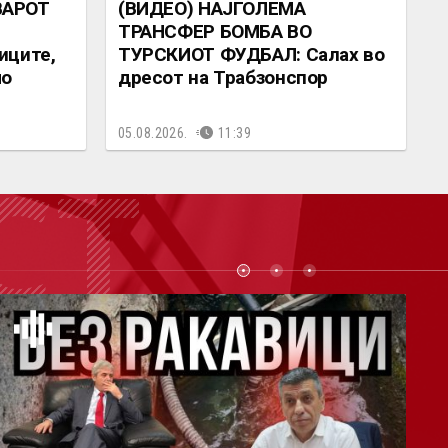
ВАРОТ
(ВИДЕО) НАЈГОЛЕМА
ТРАНСФЕР БОМБА ВО
иците,
ТУРСКИОТ ФУДБАЛ: Салах во
мо
дресот на Трабзонспор
05.08.2026.
11:39
СТ