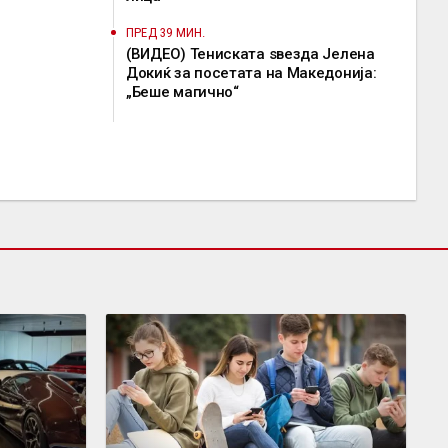
ПРЕД 39 МИН.
(ВИДЕО) Тениската ѕвезда Јелена
Докиќ за посетата на Македонија:
„Беше магично“