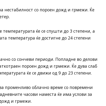
на нестабилност со пороен дожд и грмежи. Ќе
етер.
де температурата ќе се спушти до 3 степени, а
ната температура ќе достигне до 24 степени
лачно со сончеви периоди. Попладне во делови
аткотраен пороен дожд и грмежи. Ќе дува слаб
пературата ќе се движи од 9 до 23 степени.
ува променливо облачно време со повремени
адневните часови наместа ќе има услови за
дожд и грмежи.