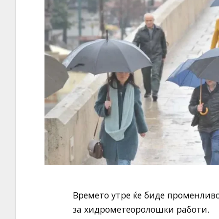
Времето утре ќе биде променливо
за хидрометеоролошки работи.