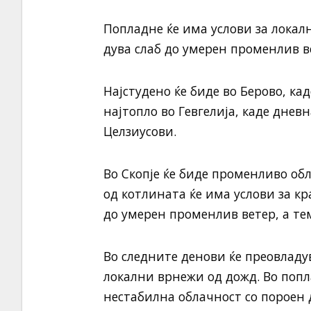
Попладне ќе има услови за локал
дува слаб до умерен променлив в
Најстудено ќе биде во Берово, ка
најтопло во Гевгелија, каде днев
Целзиусови.
Во Скопје ќе биде променливо об
од котлината ќе има услови за кр
до умерен променлив ветер, а тем
Во следните денови ќе преовлад
локални врнежи од дожд. Во попл
нестабилна облачност со пороен 