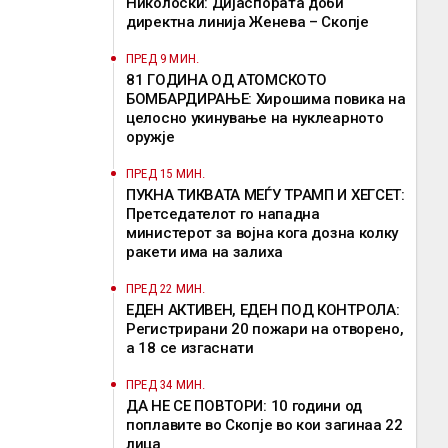
Николоски: Дијаспората доби
директна линија Женева – Скопје
ПРЕД 9 МИН.
81 ГОДИНА ОД АТОМСКОТО
БОМБАРДИРАЊЕ: Хирошима повика на
целосно укинување на нуклеарното
оружје
ПРЕД 15 МИН.
ПУКНА ТИКВАТА МЕЃУ ТРАМП И ХЕГСЕТ:
Претседателот го нападна
министерот за војна кога дозна колку
ракети има на залиха
ПРЕД 22 МИН.
ЕДЕН АКТИВЕН, ЕДЕН ПОД КОНТРОЛА:
Регистрирани 20 пожари на отворено,
a 18 се изгаснати
ПРЕД 34 МИН.
ДА НЕ СЕ ПОВТОРИ: 10 години од
поплавите во Скопје во кои загинаа 22
лица