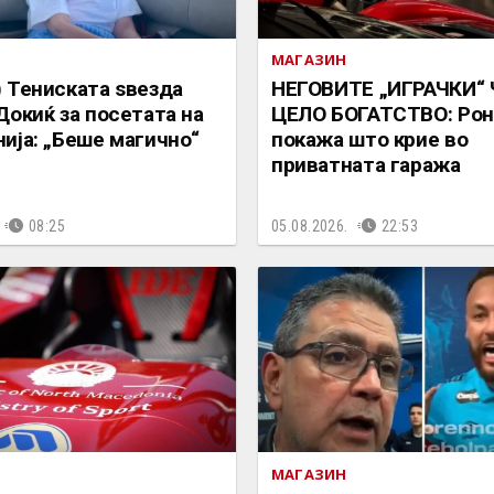
МАГАЗИН
 Тениската ѕвезда
НЕГОВИТЕ „ИГРАЧКИ“
Докиќ за посетата на
ЦЕЛО БОГАТСТВО: Ро
ија: „Беше магично“
покажа што крие во
приватната гаража
08:25
05.08.2026.
22:53
МАГАЗИН