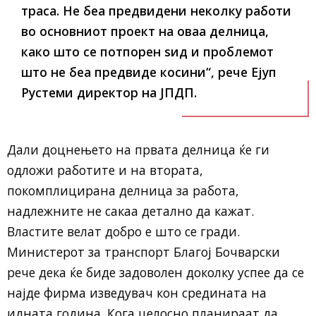
траса. Не беа предвидени неколку работи
во основниот проект на оваа делница,
како што се потпорен ѕид и проблемот
што не беа предвиде косини“, рече Ејуп
Рустеми директор на ЈПДП.
Дали доцнењето на првата делница ќе ги
одложи работите и на втората,
покомплицирана делница за работа,
надлежните не сакаа детално да кажат.
Властите велат добро е што се гради.
Министерот за транспорт Благој Бочварски
рече дека ќе биде задоволен доколку успее да се
најде фирма изведувач кон средината на
идната година. Кога целосно планираат да