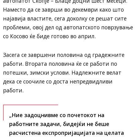
автопатот Скопје – Блаце доцни шест месеци.
Наместо да се заврши во декември како што
најавија властите, сега доколку се решат сите
проблеми, овој дел од автопатското поврзување
со Косово ќе биде готово во април.
Засега се завршени половина од градежните
работи. Втората половина ќе се работи по
потешки, зимски услови. Надлежните велат
дека се соочиле со доста непредвидливи
работи.
„Ние задоцнивме со почетокот на
работните задачи, бидејќи не беше
расчистена експропријацијата на целата