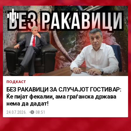
ПОДКАСТ
БЕЗ РАКАВИЦИ ЗА СЛУЧАЈОТ ГОСТИВАР:
Ќе пијат фекалии, ама граѓанска држава
нема да дадат!
24.07.2026.
08:51