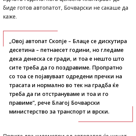
биде готов автопатот, Бочварски не сакаше да
каже.
„Овој автопат Скопје – Блаце се дискутира
десетина – петнаесет години, но гледаме
дека денеска се гради, и тоа е нешто што
сите треба да го поздравиме. Пропратно
со тоа се појавуваат одредени пречки на
трасата и нормално во тек на градба ќе
треба да ги отстрануваме и тоа и го
правиме“, рече Благој Бочварски
министерство за транспорт и врски.
Првите два километри од автопатот ќе чинат