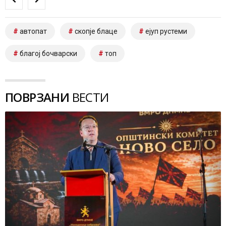
автопат
скопје блаце
ејуп рустеми
благој бочварски
топ
ПОВРЗАНИ
ВЕСТИ