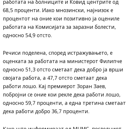
работата на болниците и Ковид центрите од
68,5 проценти. Иако мнозински, најнизок е
процентот на оние кои позитивно ја оцениле
работата на Комисијата за заразни болести,
односно 54,9 отсто.
Речиси поделена, според истражувањето, е
оценката за работата на министерот Филипче
односно 51,3 отсто сметаат дека добро ја врши
својата работа, а 47,7 отсто сметаат дека
работи лошо. Кај премиерот Зоран Заев,
побројни се оние кои рекле дека работи лошо,
односно 59,7 проценти, а една третина сметаат
дека работи добро 36,7 проценти.
Како што информираат од МЦМС, последниот