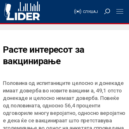
СЛУШАЈ
Расте интересот за
вакцинирање
Половина од испитаниците целосно и донекаде
имаат доверба во новите вакцини а, 49,1 отсто
донекаде и целосно немаат доверба. Повеќе
од половината, односно 56,4 проценти
одговориле многу веројатно, односно веројатно
е дека ќе се вакцинираат што претставува
зголемување во однос на анкетата спроведена