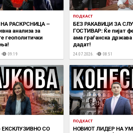
ПОДКАСТ
 НА РАСКРСНИЦА –
БЕЗ РАКАВИЦИ ЗА СЛ
ивна анализа за
ГОСТИВАР: Ќе пијат ф
те геополитички
ама граѓанска држава
ња!
дадат!
09:19
24.07.2026.
08:51
ПОДКАСТ
) ЕКСКЛУЗИВНО СО
НОВИОТ ЛИДЕР НА УМ