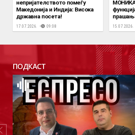
непријателството помеѓу
МОНИКА 
Македонија и Индија: Висока
функциј
државна посета!
прашања
17.07.2026.
09:08
15.07.2026.
П
ПОДКАСТ