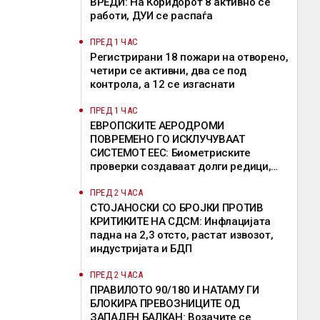
ВРЕДИ: На Коридорот 8 активно се
работи, ДУИ се распаѓа
ПРЕД 1 ЧАС
Регистрирани 18 пожари на отворено,
четири се активни, два се под
контрола, а 12 се изгаснати
ПРЕД 1 ЧАС
ЕВРОПСКИТЕ АЕРОДРОМИ
ПОВРЕМЕНО ГО ИСКЛУЧУВААТ
СИСТЕМОТ ЕЕС: Биометриските
проверки создаваат долги редици,
девет земји бараат продолжување на
исклучоците
ПРЕД 2 ЧАСА
СТОЈАНОСКИ СО БРОЈКИ ПРОТИВ
КРИТИКИТЕ НА СДСМ: Инфлацијата
падна на 2,3 отсто, растат извозот,
индустријата и БДП
ПРЕД 2 ЧАСА
ПРАВИЛОТО 90/180 И НАТАМУ ГИ
БЛОКИРА ПРЕВОЗНИЦИТЕ ОД
ЗАПАДЕН БАЛКАН: Возачите се