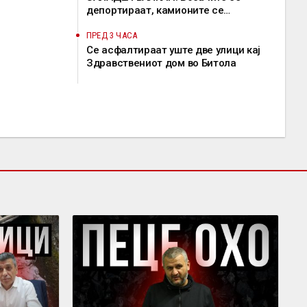
депортираат, камионите се
задржуваат, решение од ЕК сè уште
нема
ПРЕД 3 ЧАСА
Се асфалтираат уште две улици кај
Здравствениот дом во Битола