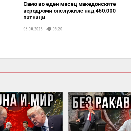
Само во еден месец македонските
аеродроми опслужиле над 460.000
патници
05.08.2026.
08:20