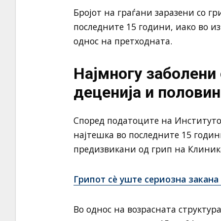
Бројот на граѓани заразени со гр
последните 15 години, иако во и
однос на претходната.
Најмногу заболени 
деценија и половин
Според податоците на Институтот 
најтешка во последните 15 годи
предизвикани од грип на Клиника
Грипот сè уште сериозна закана 
Во однос на возрасната структура