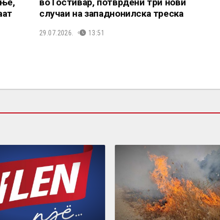
ње,
во Гостивар, потврдени три нови
аат
случаи на западнонилска треска
29.07.2026.
13:51