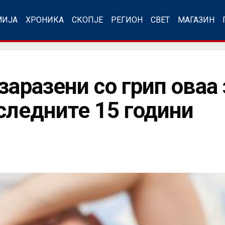
МИЈА
ХРОНИКА
СКОПЈЕ
РЕГИОН
СВЕТ
МАГАЗИН
заразени со грип оваа
оследните 15 години