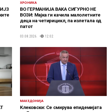
ХРОНИКА
 ИЈЗ
ВО ГЕРМАНИЈА ВАКА СИГУРНО НЕ
ките
ВОЗИ: Мајка ги качила малолетните
деца на четирицикл, па излетала од
патот
03.08.2026.
12:02
МАКЕДОНИЈА
АТ
Клековски: Се смирува епидемијата