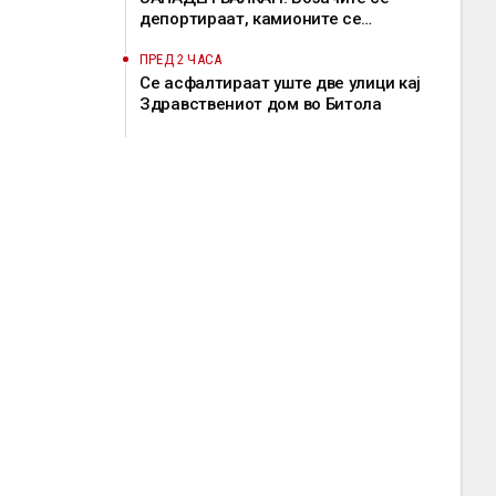
депортираат, камионите се
задржуваат, решение од ЕК сè уште
нема
ПРЕД 2 ЧАСА
Се асфалтираат уште две улици кај
Здравствениот дом во Битола