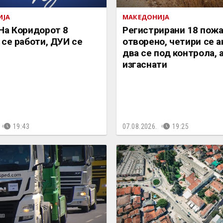
ИЈА
МАКЕДОНИЈА
На Коридорот 8
Регистрирани 18 пожа
 се работи, ДУИ се
отворено, четири се а
два се под контрола, а
изгаснати
19:43
07.08.2026.
19:25