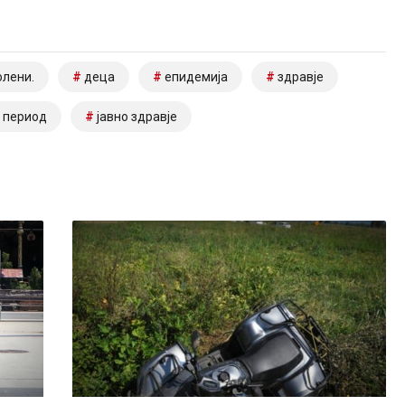
олени.
деца
епидемија
здравје
 период
јавно здравје