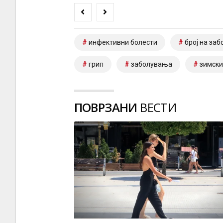
инфективни болести
број на заб
грип
заболувања
зимски
ПОВРЗАНИ
ВЕСТИ