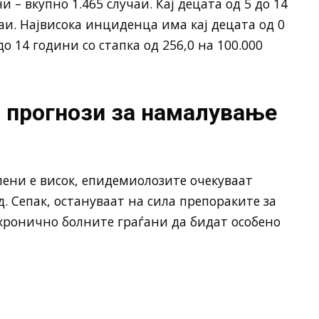
и – вкупно 1.465 случаи. Кај децата од 5 до 14
аи. Највисока инциденца има кај децата од 0
до 14 години со стапка од 256,0 на 100.000
 прогнози за намалување
лени е висок, епидемиолозите очекуваат
 Сепак, остануваат на сила препораките за
 хронично болните граѓани да бидат особено