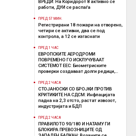
ВРЕДИ: На Коридорот 8 активно се
работи, ДУИ се распаѓа
ПРЕД 57 МИН.
Регистрирани 18 пожари на отворено,
четири се активни, два се под
контрола, а 12 се изгаснати
ПРЕД 1 ЧАС
ЕВРОПСКИТЕ АЕРОДРОМИ
ПОВРЕМЕНО ГО ИСКЛУЧУВААТ
СИСТЕМОТ ЕЕС: Биометриските
проверки создаваат долги редици,
девет земји бараат продолжување на
исклучоците
ПРЕД 2 ЧАСА
СТОЈАНОСКИ СО БРОЈКИ ПРОТИВ
КРИТИКИТЕ НА СДСМ: Инфлацијата
падна на 2,3 отсто, растат извозот,
индустријата и БДП
ПРЕД 2 ЧАСА
ПРАВИЛОТО 90/180 И НАТАМУ ГИ
БЛОКИРА ПРЕВОЗНИЦИТЕ ОД
ЗАПАДЕН БАЛКАН: Возачите се