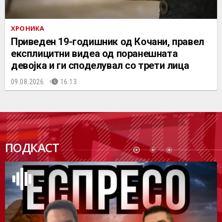
ХРОНИКА
Приведен 19-годишник од Кочани, правел
експлицитни видеа од поранешната
девојка и ги споделувал со трети лица
09.08.2026.
16:13
ПОДК
ПОДКАСТ
АСТ