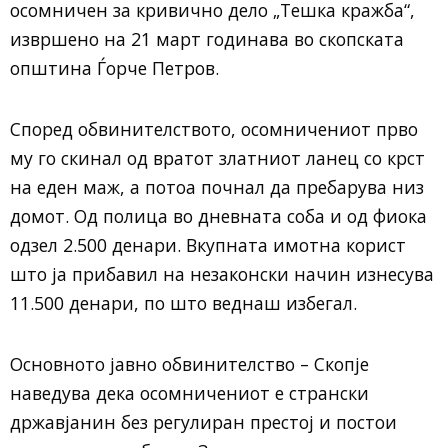
осомничен за кривично дело „Тешка кражба“,
извршено на 21 март годинава во скопската
општина Ѓорче Петров.
Според обвинителството, осомничениот прво
му го скинал од вратот златниот ланец со крст
на еден маж, а потоа почнал да пребарува низ
домот. Од полица во дневната соба и од фиока
одзел 2.500 денари. Вкупната имотна корист
што ја прибавил на незаконски начин изнесува
11.500 денари, по што веднаш избегал.
Основното јавно обвинителство – Скопје
наведува дека осомничениот е странски
државјанин без регулиран престој и постои