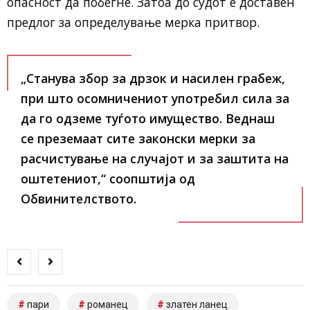
опасност да побегне. Затоа до судот е доставен
предлог за определување мерка притвор.
„Станува збор за дрзок и насилен грабеж,
при што осомничениот употребил сила за
да го одземе туѓото имущество. Веднаш
се преземаат сите законски мерки за
расчистување на случајот и за заштита на
оштетениот,“ соопштија од
Обвинителството.
пари
романец
златен ланец