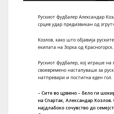
Рускиот фудбалер Александар Коз
срцев удар предизвикан од згрут
Козлов, како што објавија рускит
екипата на Зорка од Красногорск.
Рускиот фудбалер, кој играше на
своевремено настапуваше за руски
натпревари и постигна еден гол.
– Сите во црвено – бело ги шок
на Спартак, Александар Козлов.
најдлабоко сочувство до семејс