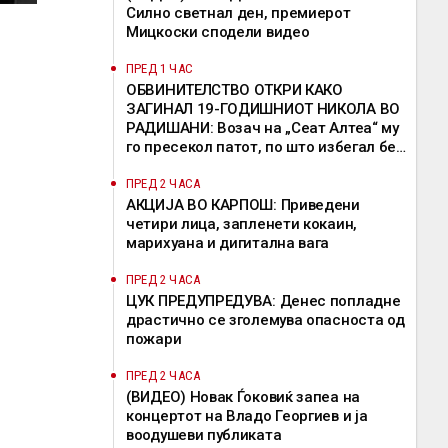
Силно светнал ден, премиерот
Мицкоски сподели видео
ПРЕД 1 ЧАС
ОБВИНИТЕЛСТВО ОТКРИ КАКО
ЗАГИНАЛ 19-ГОДИШНИОТ НИКОЛА ВО
РАДИШАНИ: Возач на „Сеат Алтеа“ му
го пресекол патот, по што избегал без
да помогне
ПРЕД 2 ЧАСА
АКЦИЈА ВО КАРПОШ: Приведени
четири лица, запленети кокаин,
марихуана и дигитална вага
ПРЕД 2 ЧАСА
ЦУК ПРЕДУПРЕДУВА: Денес попладне
драстично се зголемува опасноста од
пожари
ПРЕД 2 ЧАСА
(ВИДЕО) Новак Ѓоковиќ запеа на
концертот на Владo Георгиев и ја
воодушеви публиката