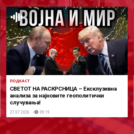
ПОДКАСТ
СВЕТОТ НА РАСКРСНИЦА – Ексклузивна
анализа за најновите геополитички
случувања!
27.07.2026.
09:19