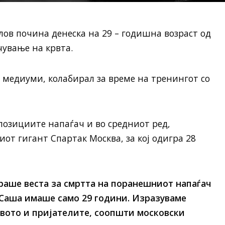
лов почина денеска на 29 – годишна возраст од
чување на крвта.
е медиуми, колабирал за време на тренингот со
 позициите напаѓач и во средниот ред,
от гигант Спартак Москва, за кој одигра 28
ираше веста за смртта на поранешниот напаѓач
 Саша имаше само 29 години. Изразуваме
твото и пријателите, соопшти московски