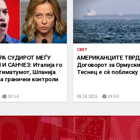
СВЕТ
РА СУДИРОТ МЕЃУ
АМЕРИКАНЦИТЕ ТВРД
И САНЧЕЗ: Италија го
Договорот за Ормуск
тиматумот, Шпанија
Теснец е сè поблиску
а гранични контроли
09:54
08.08.2026.
09:04
ОДКА