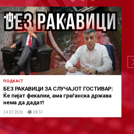
ПОДКАСТ
БЕЗ РАКАВИЦИ ЗА СЛУЧАЈОТ ГОСТИВАР:
Ќе пијат фекалии, ама граѓанска држава
нема да дадат!
24.07.2026.
08:51