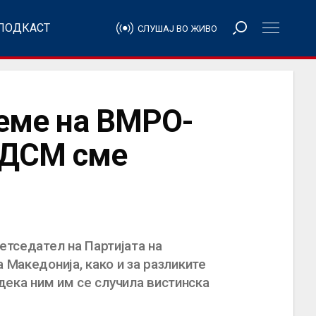
ПОДКАСТ
СЛУШАЈ ВО ЖИВО
реме на ВМРО-
СДСМ сме
етседател на Партијата на
 Македонија, како и за разликите
ека ним им се случила вистинска