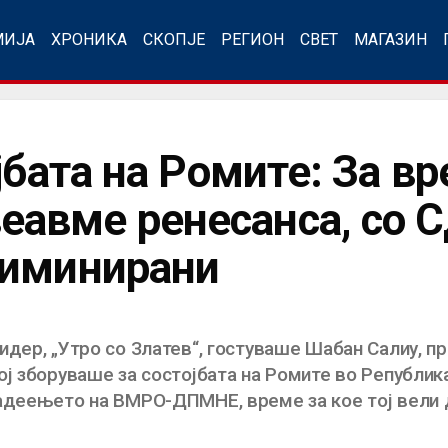
МИЈА
ХРОНИКА
СКОПЈЕ
РЕГИОН
СВЕТ
МАГАЗИН
јбата на Ромите: За в
авме ренесанса, со 
риминирани
дер, „Утро со Златев“, гостуваше Шабан Салиу, пр
ј зборуваше за состојбата на Ромите во Република
адеењето на ВМРО-ДПМНЕ, време за кое тој вели д