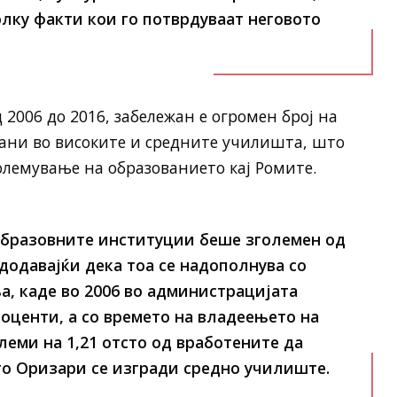
олку факти кои го потврдуваат неговото
 2006 до 2016, забележан е огромен број на
ни во високите и средните училишта, што
олемување на образованието кај Ромите.
образовните институции беше зголемен од
додавајќи дека тоа се надополнува со
а, каде во 2006 во администрацијата
роценти, а со времето на владеењето на
еми на 1,21 отсто од вработените да
то Оризари се изгради средно училиште.