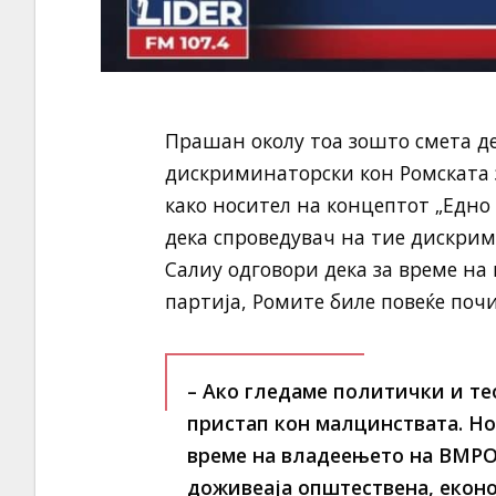
Прашан околу тоа зошто смета д
дискриминаторски кон Ромската з
како носител на концептот „Едно 
дека спроведувач на тие дискри
Салиу одговори дека за време на
партија, Ромите биле повеќе почи
– Ако гледаме политички и те
пристап кон малцинствата. Но
време на владеењето на ВМРО
доживеаја општествена, еконо