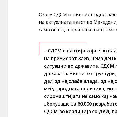
Околу СДСМ и нивниот однос кон 
на актуелната власт во Македониј
само опаѓа, а прашање на време е
– СДСМ е партија која е во пад
на премиерот Заев, нема ден 
ситуации во државите. СДСМ п
државата. Нивните структури,
дел од најслаба влада, од на
меѓународната политика, еко
сиромаштијата не само кај Ром
зборуваше за 60.000 невработе
СДСМ во коалиција со ДУИ, пр