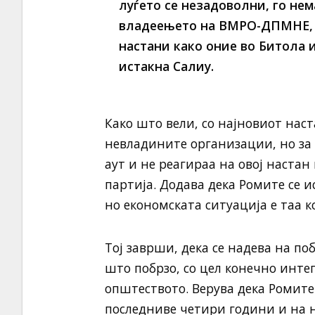
луѓето се незадоволни, го нем
владеењето на ВМРО-ДПМНЕ, н
настани како оние во Битола и
истакна Салиу.
Како што вели, со најновиот нас
невладините организации, но за ж
аут и не реагираа на овој настан
партија. Додава дека Ромите се и
но економската ситуација е таа к
Тој заврши, дека се надева на п
што побрзо, со цел конечно инте
општеството. Верува дека Ромите
последниве четири години и на 