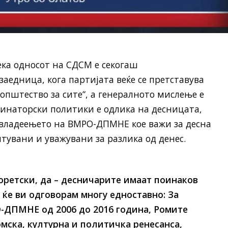
ека односот на СДСМ е секогаш
аедница, кога партијата веќе се претставува
општество за сите“, а генералното мислење е
минаторски политики е одлика на десницата,
 владеењето на ВМРО-ДПМНЕ кое важи за десна
тувани и уважувани за разлика од денес.
оретски, да – десничарите имаат поинаков
 ќе ви одговорам многу едноставно: За
-ДПМНЕ од 2006 до 2016 година, Ромите
мска, културна и политичка ренесанса,