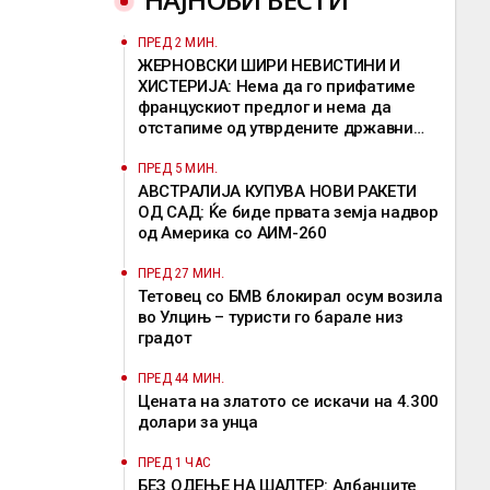
ПРЕД 2 МИН.
ЖЕРНОВСКИ ШИРИ НЕВИСТИНИ И
ХИСТЕРИЈА: Нема да го прифатиме
францускиот предлог и нема да
отстапиме од утврдените државни
позиции, велат од ВМРО-ДПМНЕ
ПРЕД 5 МИН.
АВСТРАЛИЈА КУПУВА НОВИ РАКЕТИ
ОД САД: Ќе биде првата земја надвор
од Америка со АИМ-260
ПРЕД 27 МИН.
Тетовец со БМВ блокирал осум возила
во Улцињ – туристи го барале низ
градот
ПРЕД 44 МИН.
Цената на златото се искачи на 4.300
долари за унца
ПРЕД 1 ЧАС
БЕЗ ОДЕЊЕ НА ШАЛТЕР: Албанците