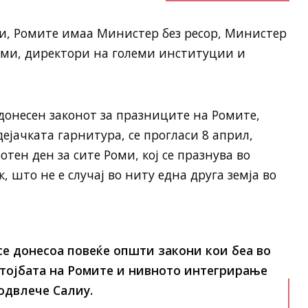
ли, Ромите имаа Министер без ресор, Министер
оми, директори на големи институции и
 донесен законот за празниците на Ромите,
ејачката гарнитура, се прогласи 8 април,
отен ден за сите Роми, кој се празнува во
 што не е случај во ниту една друга земја во
 се донесоа повеќе општи закони кои беа во
тојбата на Ромите и нивното интегрирање
одвлече Салиу.