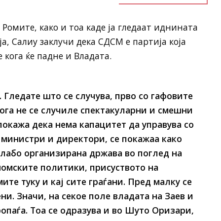
Ромите, како и тоа каде ја гледаат иднината
а, Салиу заклучи дека СДСМ е партија која
 кога ќе падне и Владата.
. Гледате што се случува, прво со гафовите
кога не се случиле спектакуларни и смешни
окажа дека нема капацитет да управува со
 министри и директори, се покажаа како
јслабо организирана држава во поглед на
номските политики, присуството на
ите туку и кај сите граѓани. Пред малку се
ни. Значи, на секое поле владата на Заев и
опаѓа. Тоа се одразува и во Шуто Оризари,