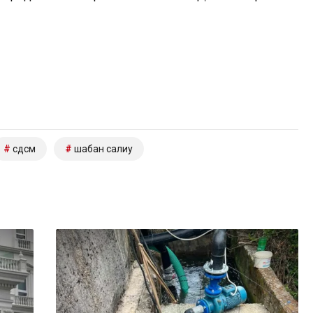
сдсм
шабан салиу