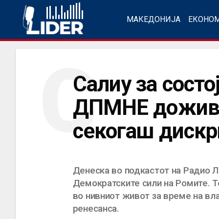
МАКЕДОНИЈА
ЕКОНО
С
Салиу за состо
ДПМНЕ доживе
секогаш диск
Денеска во подкастот на Радио Ли
Демократските сили на Ромите. То
во нивниот живот за време на вл
ренесанса.