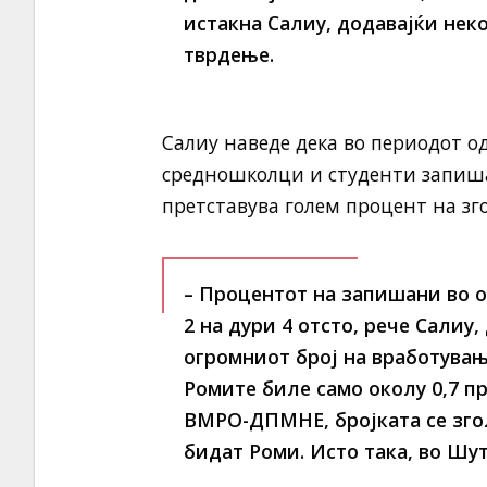
истакна Салиу, додавајќи нек
тврдење.
Салиу наведе дека во периодот од
средношколци и студенти запиша
претставува голем процент на зг
– Процентот на запишани во 
2 на дури 4 отсто,
рече Салиу, 
огромниот број на вработувањ
Ромите биле само околу 0,7 п
ВМРО-ДПМНЕ, бројката се згол
бидат Роми.
Исто така, во Шу