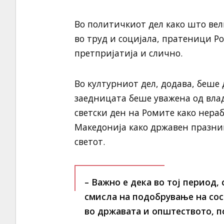
Во политичкиот дел како што ве
во труд и социјала, пратеници Р
претпријатија и слично.
Во културниот дел, додава, беше
заедницата беше уважена од влад
светски ден на Ромите како нераб
Македонија како државен празник,
светот.
– Важно е дека во тој период,
смисла на подобрување на сос
во државата и општеството,
п