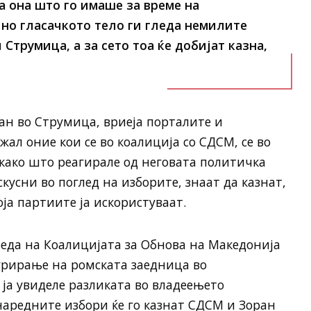
а она што го имаше за време на
о гласачкото тело ги гледа немилите
 Струмица, а за сето тоа ќе добијат казна,
тан во Струмица, вриеја порталите и
ал оние кои се во коалиција со СДСМ, се во
 како што реагирале од неговата политичка
скусни во поглед на изборите, знаат да казнат,
оја партиите ја искористуваат.
обеда на Коалицијата за Обнова на Македонија
грирање на ромската заедница во
 ја увиделе разликата во владеењето
наредните избори ќе го казнат СДСМ и Зоран