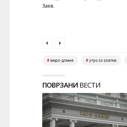
Заев.
вмро-дпмне
утро со златев
ПОВРЗАНИ
ВЕСТИ