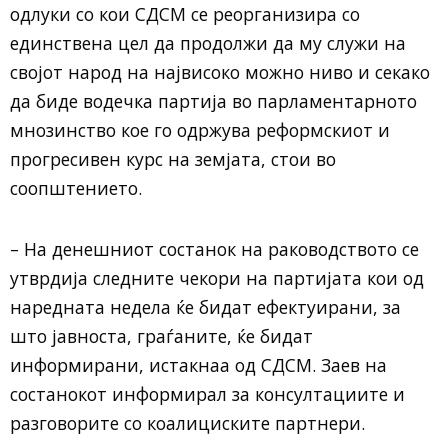
одлуки со кои СДСМ се реорганизира со
единствена цел да продолжи да му служи на
својот народ на највисоко можно ниво и секако
да биде водечка партија во парламентарното
мнозинство кое го одржува реформскиот и
прогресивен курс на земјата, стои во
соопштението.
– На денешниот состанок на раководството се
утврдија следните чекори на партијата кои од
наредната недела ќе бидат ефектуирани, за
што јавноста, граѓаните, ќе бидат
информирани, истакнаа од СДСМ. Заев на
состанокот информирал за консултациите и
разговорите со коалициските партнери.