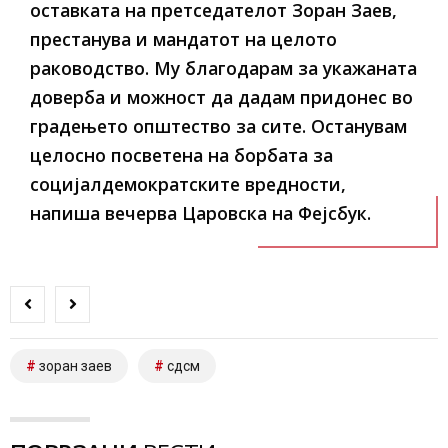
оставката на претседателот Зоран Заев,
престанува и мандатот на целото
раководство. Му благодарам за укажаната
доверба и можност да дадам придонес во
градењето општество за сите. Останувам
целосно посветена на борбата за
социјалдемократските вредности,
напиша вечерва Царовска на Фејсбук.
зоран заев
сдсм