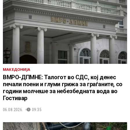
МАКЕДОНИЈА
ВМРО-ДПМНЕ: Талогот во СДС, кој денес
печали поени и глуми грижа за граѓаните, со
години молчеше за небезбедната вода во
Гостивар
06.08.2026.
09:35