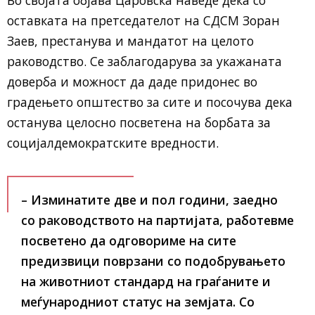
Во својата објава Царовска наведе дека со
оставката на претседателот на СДСМ Зоран
Заев, престанува и мандатот на целото
раководство. Се заблагодарува за укажаната
доверба и можност да даде придонес во
градењето општество за сите и посочува дека
останува целосно посветена на борбата за
социјалдемократските вредности.
– Изминатите две и пол години, заедно
со раководството на партијата, работевме
посветено да одговориме на сите
предизвици поврзани со подобрувањето
на животниот стандард на граѓаните и
меѓународниот статус на земјата. Со