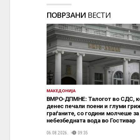
ПОВРЗАНИ
ВЕСТИ
МАКЕДОНИЈА
ВМРО-ДПМНЕ: Талогот во СДС, к
денес печали поени и глуми гриж
граѓаните, со години молчеше за
небезбедната вода во Гостивар
06.08.2026.
09:35