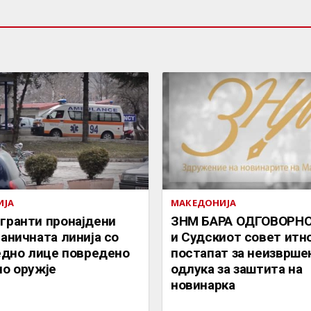
ИЈА
МАКЕДОНИЈА
гранти пронајдени
ЗНМ БАРА ОДГОВОРНО
раничната линија со
и Судскиот совет итн
 едно лице повредено
постапат за неизврше
но оружје
одлука за заштита на
новинарка