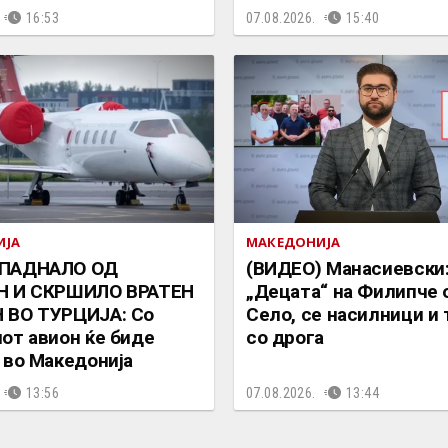
16:53
07.08.2026.
15:40
ИЈА
МАКЕДОНИЈА
ПАДНАЛО ОД
(ВИДЕО) Манасиевски
Н И СКРШИЛО ВРАТЕН
„Децата“ на Филипче 
 ВО ТУРЦИЈА: Со
Село, се насилници и
от авион ќе биде
со дрога
 во Македонија
13:56
07.08.2026.
13:44