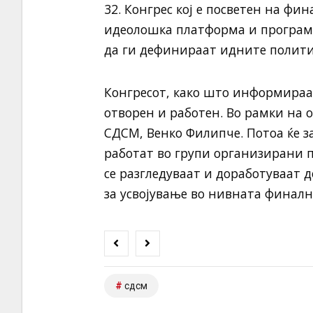
32. Конгрес кој е посветен на фи
идеолошка платформа и програмс
да ги дефинираат идните полити
Конгресот, како што информираат 
отворен и работен. Во рамки на о
СДСМ, Венко Филипче. Потоа ќе за
работат во групи организирани п
се разгледуваат и доработуваат 
за усвојување во нивната финална
сдсм