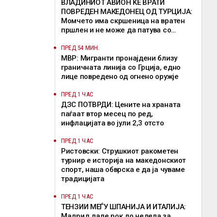
ВЛАДИНИОТ АВИОН ЌЕ ВРАТИ
ПОВРЕДЕН МАКЕДОНЕЦ ОД ТУРЦИЈА:
Момчето има скршеница на вратен
пршлен и не може да патува со
редовен лет
ПРЕД 54 МИН.
МВР: Мигранти пронајдени близу
граничната линија со Грција, едно
лице повредено од огнено оружје
ПРЕД 1 ЧАС
ДЗС ПОТВРДИ: Цените на храната
паѓаат втор месец по ред,
инфлацијата во јули 2,3 отсто
ПРЕД 1 ЧАС
Ристовски: Струшкиот ракометен
турнир е историја на македонскиот
спорт, наша обврска е да ја чуваме
традицијата
ПРЕД 1 ЧАС
ТЕНЗИИ МЕЃУ ШПАНИЈА И ИТАЛИЈА:
Мадрид даде рок до недела за