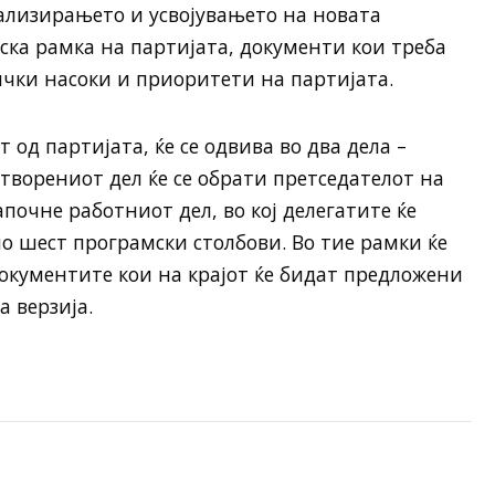
нализирањето и усвојувањето на новата
ка рамка на партијата, документи кои треба
чки насоки и приоритети на партијата.
од партијата, ќе се одвива во два дела –
творениот дел ќе се обрати претседателот на
почне работниот дел, во кој делегатите ќе
о шест програмски столбови. Во тие рамки ќе
документите кои на крајот ќе бидат предложени
 верзија.