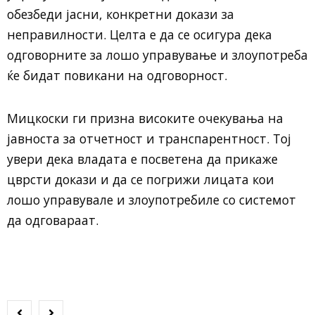
обезбеди јасни, конкретни докази за
неправилности. Целта е да се осигура дека
одговорните за лошо управување и злоупотреба
ќе бидат повикани на одговорност.
Мицкоски ги призна високите очекувања на
јавноста за отчетност и транспарентност. Тој
увери дека владата е посветена да прикаже
цврсти докази и да се погрижи лицата кои
лошо управувале и злоупотребиле со системот
да одговараат.