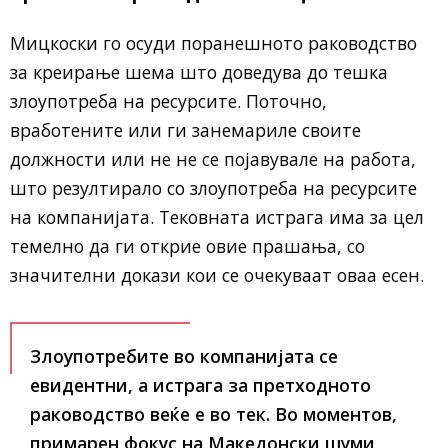
Мицкоски го осуди поранешното раководство
за креирање шема што доведува до тешка
злоупотреба на ресурсите. Поточно,
вработените или ги занемариле своите
должности или не не се појавувале на работа,
што резултирало со злоупотреба на ресурсите
на компанијата. Тековната истрага има за цел
темелно да ги открие овие прашања, со
значителни докази кои се очекуваат оваа есен.
Злоупотребите во компанијата се
евидентни, а истрага за претходното
раководство веќе е во тек. Во моментов,
примарен фокус на Македонски шуми,