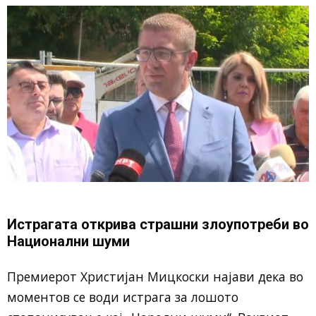
Истрагата открива страшни злоупотреби во
Национални шуми
Премиерот Христијан Мицкоски најави дека во
моментов се води истрага за лошото