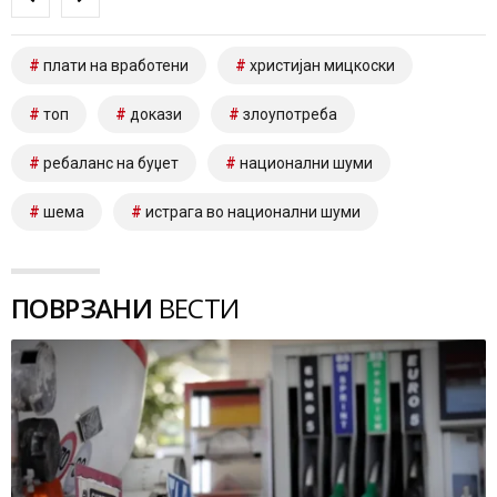
плати на вработени
христијан мицкоски
топ
докази
злоупотреба
ребаланс на буџет
национални шуми
шема
истрага во национални шуми
ПОВРЗАНИ
ВЕСТИ