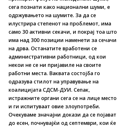
сега познати како национални шуми, е
одржувањето на шумите. За да се
илустрира степенот на проблемот, има
само 30 активни секачи, и покрај тоа што
има над 300 позиции наменети за сечачи
на дрва. Останатите вработени се
административни работници, од кои
некои не се ни пријавиле на своите
работни места. Ваквата состојба го
одразува стилот на управување на
коалицијата СДСМ-ДУИ. Сепак,
истражните органи сега се на лице место
и ги испитуваат овие злоупотреби.
Очекуваме значајни докази да се појават
до есен, почнувајќи од септември, кои ќе