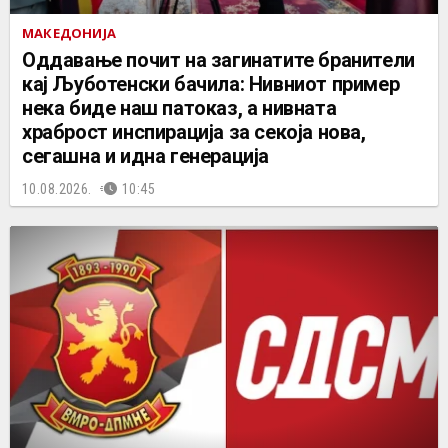
МАКЕДОНИЈА
Оддавање почит на загинатите бранители
кај Љуботенски бачила: Нивниот пример
нека биде наш патоказ, а нивната
храброст инспирација за секоја нова,
сегашна и идна генерација
10.08.2026.
10:45