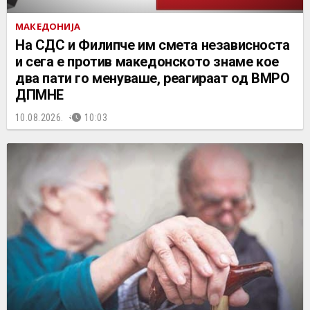
МАКЕДОНИЈА
На СДС и Филипче им смета независноста
и сега е против македонското знаме кое
два пати го менуваше, реагираат од ВМРО
ДПМНЕ
10.08.2026.
10:03