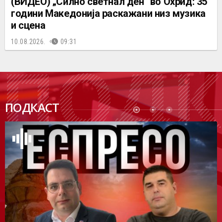
(ВИДЕО) „Силно светнал ден“ во Охрид: 35
години Македонија раскажани низ музика
и сцена
10.08.2026.
09:31
ПОДК
ПОДКАСТ
АСТ