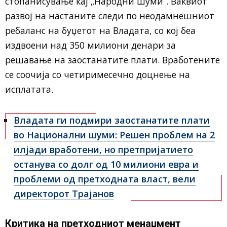
стопанисување кај „Народни шуми“. Ваквиот
развој на настаните следи по неодамнешниот
ребаланс на буџетот на Владата, со кој беа
издвоени над 350 милиони денари за
решавање на заостанатите плати. Вработените
се соочија со четиримесечно доцнење на
исплатата.
Владата ги подмири заостанатите плати
во Национални шуми: Решен проблем на 2
илјади вработени, но претпријатието
останува со долг од 10 милиони евра и
проблеми од претходната власт, вели
директорот Трајанов
Критика на претходниот менаџмент