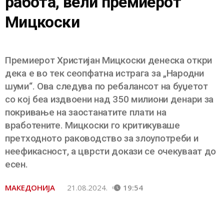
работа, вели премиерот
Мицкоски
Премиерот Христијан Мицкоски денеска откри
дека е во тек сеопфатна истрага за „Народни
шуми“. Ова следува по ребалансот на буџетот
со кој беа издвоени над 350 милиони денари за
покривање на заостанатите плати на
вработените. Мицкоски го критикуваше
претходното раководство за злоупотреби и
неефикасност, а цврсти докази се очекуваат до
есен.
МАКЕДОНИЈА
21.08.2024.
19:54