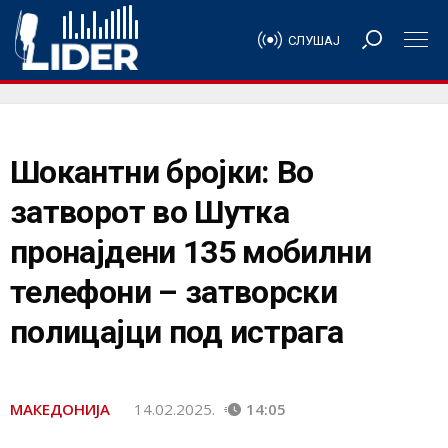
СЛУШАЈ
Шокантни бројки: Во
затворот во Шутка
пронајдени 135 мобилни
телефони – затворски
полицајци под истрага
МАКЕДОНИЈА
14.02.2025.
14:05