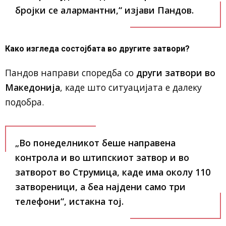
бројки се алармантни
,“ изјави Пандов.
Како изгледа состојбата во другите затвори?
Пандов направи споредба со
други затвори во
Македонија
, каде што ситуацијата е далеку
подобра.
„Во понеделникот беше направена
контрола и во
штипскиот затвор
и во
затворот во Струмица
, каде има
околу 110
затвореници
, а беа
најдени само три
телефони
“, истакна тој.