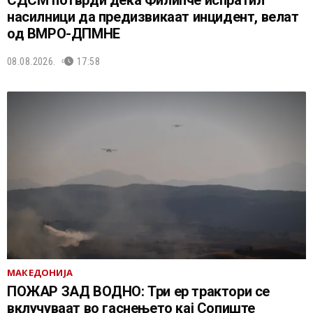
насилници да предизвикаат инцидент, велат
од ВМРО-ДПМНЕ
08.08.2026.
17:58
МАКЕДОНИЈА
ПОЖАР ЗАД ВОДНО: Три ер трактори се
вклучуваат во гаснењето кај Сопиште