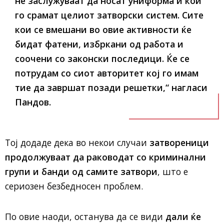
не заслужуваат да носат униформа
и кои
го срамат целиот затворски систем.
Сите
кои се вмешани во овие активности ќе
бидат фатени, избркани од работа и
соочени со законски последици
. Ќе се
потрудам со сиот авторитет кој го имам
тие да завршат позади решетки
,“ нагласи
Пандов.
Тој додаде дека во некои случаи
затвореници
продолжуваат да раководат со криминални
групи и банди од самите затвори
, што е
сериозен безбедносен проблем.
По овие наоди, останува да се види
дали ќе