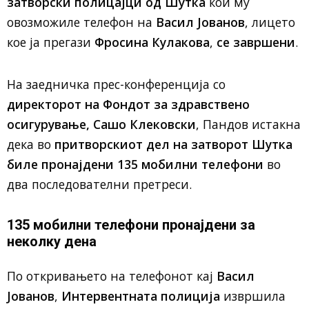
затворски полицајци од Шутка
кои му
овозможиле телефон на
Васил Јованов
, лицето
кое ја прегази
Фросина Кулакова
,
се завршени
.
На заедничка прес-конференција со
директорот на Фондот за здравствено
осигурување, Сашо Клековски
, Пандов истакна
дека во
притворскиот дел на затворот Шутка
биле пронајдени 135 мобилни телефони
во
два последователни претреси.
135 мобилни телефони пронајдени за
неколку дена
По откривањето на телефонот кај
Васил
Јованов
,
Интервентната полиција
извршила