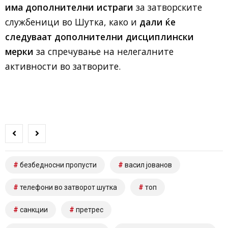
има дополнителни истраги
за затворските
службеници во Шутка, како и
дали ќе
следуваат дополнителни дисциплински
мерки
за спречување на нелегалните
активности во затворите.
безбедносни пропусти
васил јованов
телефони во затворот шутка
топ
санкции
претрес