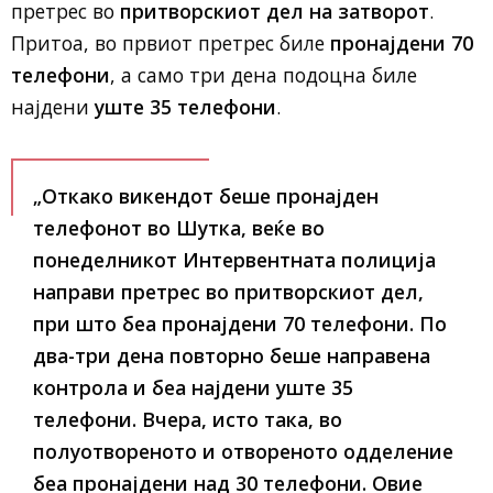
претрес во
притворскиот дел на затворот
.
Притоа, во првиот претрес биле
пронајдени 70
телефони
, а само три дена подоцна биле
најдени
уште 35 телефони
.
„Откако викендот беше пронајден
телефонот во Шутка, веќе во
понеделникот Интервентната полиција
направи претрес во притворскиот дел,
при што беа
пронајдени 70 телефони
. По
два-три дена повторно беше направена
контрола и беа најдени
уште 35
телефони
. Вчера, исто така, во
полуотвореното и отвореното одделение
беа пронајдени
над 30 телефони
.
Овие