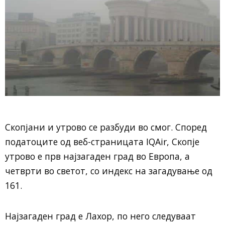
Скопјани и утрово се разбуди во смог. Според
податоците од веб-страницата IQAir, Скопје
утрово е прв најзагаден град во Европа, а
четврти во светот, со индекс на загадување од
161.
Најзагаден град е Лахор, по него следуваат