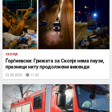
СКОПЈЕ
Ѓорѓиевски: Грижата за Скопје нема паузи,
празници ниту продолжени викенди
03.08.2026.
11:42