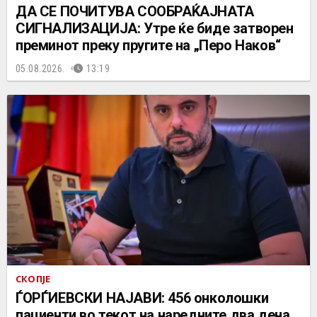
ДА СЕ ПОЧИТУВА СООБРАЌАЈНАТА
СИГНАЛИЗАЦИЈА: Утре ќе биде затворен
преминот преку пругите на „Перо Наков“
05.08.2026.
13:19
СКОПЈЕ
ЃОРЃИЕВСКИ НАЈАВИ: 456 онколошки
пациенти во текот на наредните два дена