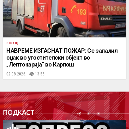
СКОПЈЕ
НАВРЕМЕ ИЗГАСНАТ ПОЖАР: Се запалил
оџак во угостителски објект во
„Лептокарија“ во Карпош
02.08.2026.
13:55
ПОДК
ПОДКАСТ