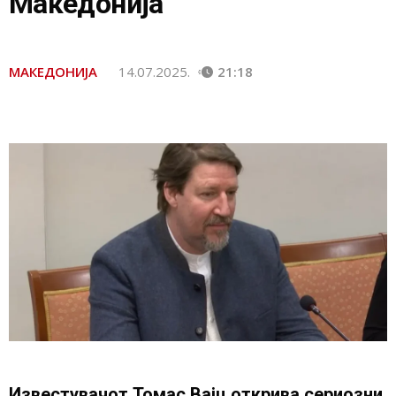
Македонија
МАКЕДОНИЈА
14.07.2025.
21:18
Известувачот Томас Вајц открива сериозни