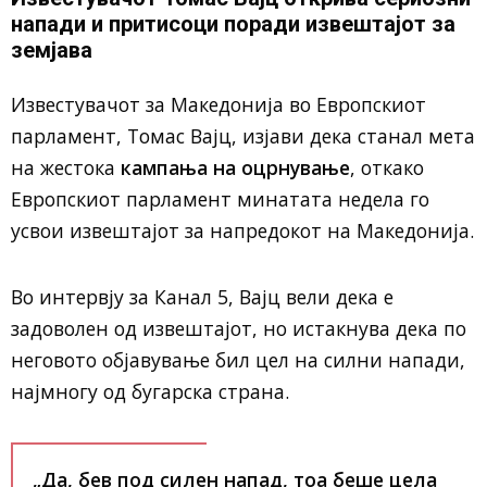
напади и притисоци поради извештајот за
земјава
Известувачот за Македонија во Европскиот
парламент, Томас Вајц, изјави дека станал мета
на жестока
кампања на оцрнување
, откако
Европскиот парламент минатата недела го
усвои извештајот за напредокот на Македонија.
Во интервју за Канал 5, Вајц вели дека е
задоволен од извештајот, но истакнува дека по
неговото објавување бил цел на силни напади,
најмногу од бугарска страна.
„Да, бев под силен напад, тоа беше цела