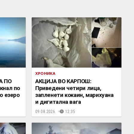
ХРОНИКА
А ПО
АКЦИЈА ВО КАРПОШ:
кнал по
Приведени четири лица,
о езеро
запленети кокаин, марихуана
и дигитална вага
09.08.2026.
12:35