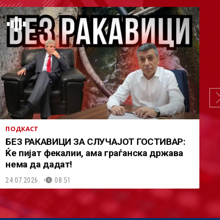
ПОДКАСТ
БЕЗ РАКАВИЦИ ЗА СЛУЧАЈОТ ГОСТИВАР:
Ќе пијат фекалии, ама граѓанска држава
нема да дадат!
24.07.2026.
08:51