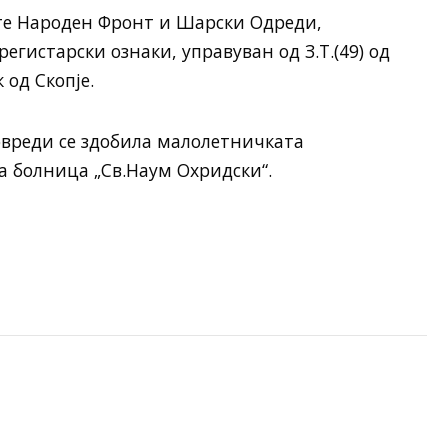
те Народен Фронт и Шарски Одреди,
егистарски ознаки, управуван од З.Т.(49) од
 од Скопје.
овреди се здобила малолетничката
а болница „Св.Наум Охридски“.