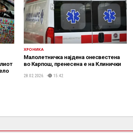
ХРОНИКА
Малолетничка најдена онесвестена
елиот
во Карпош, пренесена е на Клинички
нело
28.02.2026.
15:42