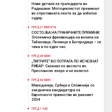
Нови детали за трагедијата во
Радишани: Мотоциклистот преминал
во спротивната лента за да избегне
судир
ПРЕД 21 МИНУТА
СОСТОЈБА НА ГРАНИЧНИТЕ ПРЕМИНИ:
Зголемена фреквенција на возила на
Табановце, Пелинце и Богородица – се
чека и по еден час
ПРЕД 49 МИН.
„ТИГРИТЕ“ ВО ПОТРАГА ПО ИСЧЕЗНАТ
РИБАР: Скокнал по веслото во
Преспанско езеро и не излегол
ПРЕД 60 МИН.
Македонија, Србија и Словенија со
заедничка кандидатура за
Европското првенство во ракомет
2034
ПРЕД 1 ЧАС