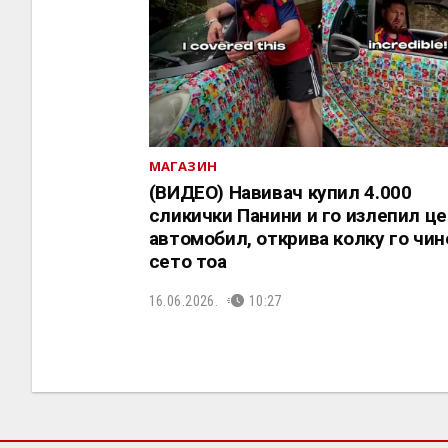
МАГАЗИН
(ВИДЕО) Навивач купил 4.000
сликички Панини и го излепил ц
автомобил, открива колку го чи
сето тоа
16.06.2026.
10:27