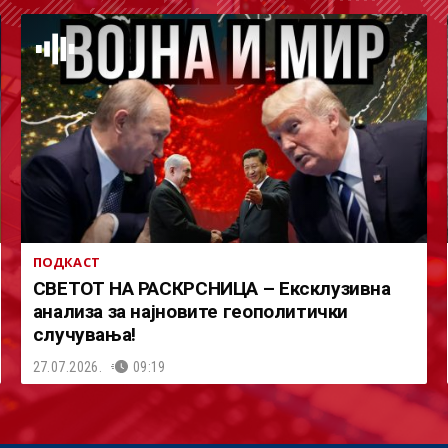
ПОДКАСТ
СВЕТОТ НА РАСКРСНИЦА – Ексклузивна
анализа за најновите геополитички
случувања!
27.07.2026.
09:19