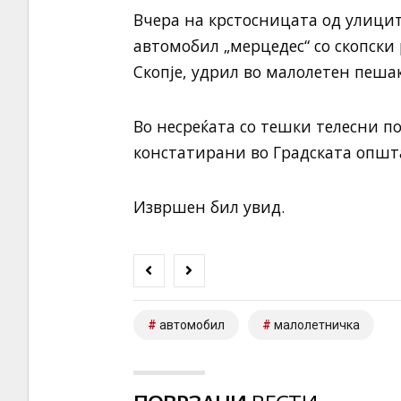
Вчера на крстосницата од улици
автомобил „мерцедес“ со скопски р
Скопје, удрил во малолетен пешак
Во несреќата со тешки телесни п
констатирани во Градската општ
Извршен бил увид.
автомобил
малолетничка