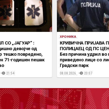
ХРОНИКА
Л СО „ЈАГУАР“ :
КРИВИЧНА ПРИЈАВА 
ишно девојче од
ПОЛИЦАЕЦ ОД ПС ЦЕН
р тешко повредено,
Без причина удрил во 
н 71-годишен пешак
приведено лице со ли
во
Градски парк
21:54
08.08.2026.
20:07
ОДКА