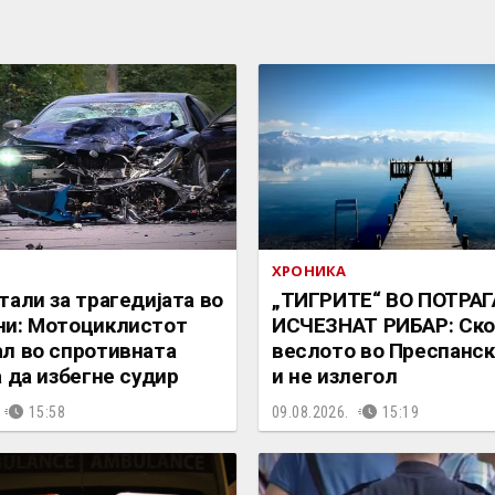
ХРОНИКА
тали за трагедијата во
„ТИГРИТЕ“ ВО ПОТРАГ
ни: Мотоциклистот
ИСЧЕЗНАТ РИБАР: Ско
л во спротивната
веслото во Преспанск
а да избегне судир
и не излегол
15:58
09.08.2026.
15:19