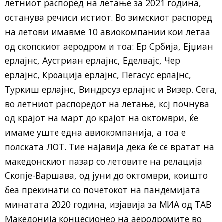
летниот распоред на летање за 2021 година,
останува речиси истиот. Во зимскиот распоред
на летови имавме 10 авиокомпании кои летаа
од скопскиот аеродром и тоа: Ер Србија, Ејџиан
ерлајнс, Аустриан ерлајнс, Еделвајс, Чер
ерлајнс, Кроација ерлајнс, Пегасус ерлајнс,
Туркиш ерлајнс, Виндроуз ерлајнс и Визер. Сега,
во летниот распоредот на летање, кој почнува
од крајот на март до крајот на октомври, ќе
имаме уште една авиокомпанија, а тоа е
полската ЛОТ. Тие најавија дека ќе се вратат на
македонскиот пазар со летовите на релација
Скопје-Варшава, од јуни до октомври, коишто
беа прекинати со почетокот на пандемијата
минатата 2020 година, изјавија за МИА од ТАВ
Македонија концесионер на аеродромите во