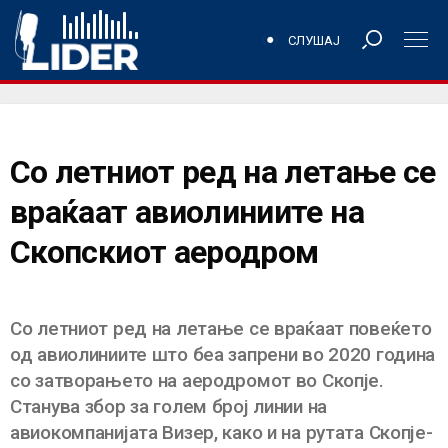
СЛУШАЈ
Со летниот ред на летање се
враќаат авиолиниите на
Скопскиот аеродром
Со летниот ред на летање се враќаат повеќето
од авиолиниите што беа запрени во 2020 година
со затворањето на аеродромот во Скопје.
Станува збор за голем број линии на
авиокомпанијата Визер, како и на рутата Скопје-