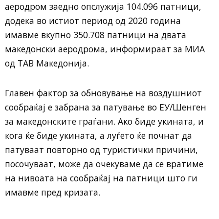
аеродром заедно опслужија 104.096 патници,
додека во истиот период од 2020 година
имавме вкупно 350.708 патници на двата
македонски аеродрома, информираат за МИА
од ТАВ Македонија.
Главен фактор за обновување на воздушниот
сообраќај е забрана за патување во ЕУ/Шенген
за македонските граѓани. Ако биде укината, и
кога ќе биде укината, а луѓето ќе почнат да
патуваат повторно од туристички причини,
посочуваат, може да очекуваме да се вратиме
на нивоата на сообраќај на патници што ги
имавме пред кризата.