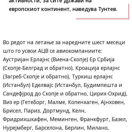
активности, за сите држави на
европскиот континент, наведува Тунтев.
Во редот на летање за наредните шест месеци
што го усвои АЦВ се авиокомпаниите:
Аустријан Ерлајнс (Виена-Скопје) Ер Србија
(Скопје-Белград и обратно), Кроација ерлајнс
(Загреб-Скопје и обратно), Туркиш ерлајнс
(Истанбул) Еделвајс (Истанбул, Будимпешта и
Сандефјрод до Скопје и обратно, Цирих-Охрид),
Виз ер (Гетеборг, Малме, Копенхаген, Ајнховен,
Брисел, Париз, Дортмунд, Келн,
Фридрихшкафен, Меминген, Франкфурт, Базел,
Нурејмберг, Барселона, Берлин, Милано,