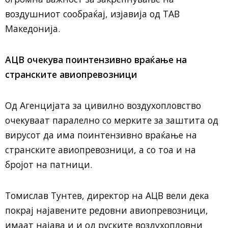
воздушниот сообраќај, изјавија од ТАВ
Македонија.
АЦВ очекува поинтензивно враќање на
странските авиопревозници
Од Агенцијата за цивилно воздухопловство
очекуваат паралелно со мерките за заштита од
вирусот да има поинтензивно враќање на
странските авиопревозници, а со тоа и на
бројот на патници.
Томислав Тунтев, директор на АЦВ вели дека
покрај најавените редовни авиопревозници,
имаат најава и и од руските воздухопловни