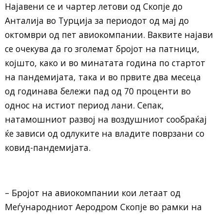
Најавени се и чартер летови од Скопје до
Анталија во Турција за периодот од мај до
октомври од пет авиокомпании. Ваквите најави
се очекува да го зголемат бројот на патници,
којшто, како и во минатата година по стартот
на пандемијата, така и во првите два месеца
од годинава бележи пад од 70 проценти во
однос на истиот период лани. Сепак,
натамошниот развој на воздушниот сообраќај
ќе зависи од одлуките на владите поврзани со
ковид-пандемијата.
– Бројот на авиокомпании кои летаат од
Меѓународниот Аеродром Скопје во рамки на