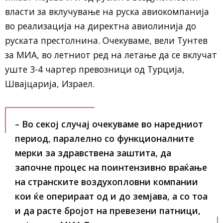
власти за вклучување на руска авиокомпанија
во реализација на директна авиолинија до
руската престолнина. Очекуваме, вели Тунтев
за МИА, во летниот ред на летање да се вклучат
уште 3-4 чартер превозници од Турција,
Швајцарија, Израел.
– Во секој случај очекуваме во наредниот
период, паралелно со функционалните
мерки за здравствена заштита, да
започне процес на поинтензивно враќање
на странските воздухопловни компании
кои ќе оперираат од и до земјава, а со тоа
и да расте бројот на превезени патници,