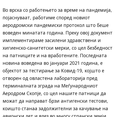
Во врска со работењето за време на пандемија,
појаснуваат, работиме според новиот
аеродромски пандемиски протокол што беше
воведен минатата година. Преку овој документ
имплементираме засилени здравствени и
хигиенско-санитетски мерки, со цел безбедност
на патниците и на вработените. Последната
новина воведена во јануари 2021 година, е
објектот за тестирање за Ковид-19, којшто е
отворен од овластена лабораторија пред
терминалната зграда на Меѓународниот
Аеродром Скопје, со цел нашите патници да
можат да направат брзи антигенски тестови,
коишто станаа задолжителни за качување на
авионски лет и влез во многу странски земји.