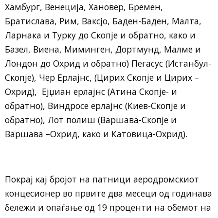
Хамбург, Венеција, Хановер, Бремен,
Братислава, Рим, Ваксјо, Баден-Баден, Малта,
Ларнака и Турку до Скопје и обратно, како и
Базел, Виена, Миминген, Дортмунд, Малме и
Лондон до Охрид и обратно) Пегасус (Истанбул-
Скопје), Чер Ерлајнс, (Цирих Скопје и Цирих –
Охрид), Ејџиан ерлајнс (Атина Скопје- и
обратно), Виндросе ерлајнс (Киев-Скопје и
обратно), Лот полиш (Варшава-Скопје и
Варшава –Охрид, како и Катовица-Охрид).
Покрај кај бројот на патници аеродромскиот
концесионер во првите два месеци од годинава
бележи и опаѓање од 19 проценти на обемот на