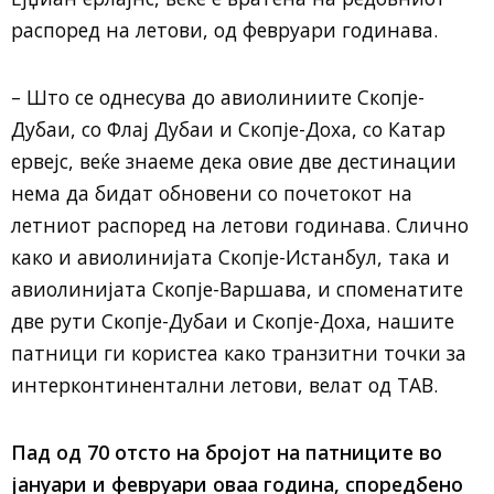
распоред на летови, од февруари годинава.
– Што се однесува до авиолиниите Скопје-
Дубаи, со Флај Дубаи и Скопје-Доха, со Катар
ервејс, веќе знаеме дека овие две дестинации
нема да бидат обновени со почетокот на
летниот распоред на летови годинава. Слично
како и авиолинијата Скопје-Истанбул, така и
авиолинијата Скопје-Варшава, и споменатите
две рути Скопје-Дубаи и Скопје-Доха, нашите
патници ги користеа како транзитни точки за
интерконтинентални летови, велат од ТАВ.
Пад од 70 отсто на бројот на патниците во
јануари и февруари оваа година, споредбено