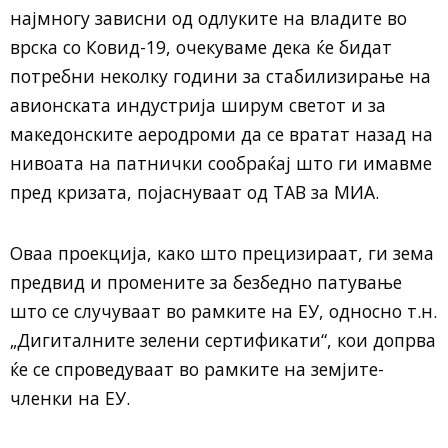
најмногу зависни од одлуките на владите во
врска со Ковид-19, очекуваме дека ќе бидат
потребни неколку години за стабилизирање на
авионската индустрија ширум светот и за
македонските аеродроми да се вратат назад на
нивоата на патнички сообраќај што ги имавме
пред кризата, појаснуваат од ТАВ за МИА.
Оваа проекција, како што прецизираат, ги зема
предвид и промените за безбедно патување
што се случуваат во рамките на ЕУ, односно т.н.
„Дигиталните зелени сертификати“, кои допрва
ќе се спроведуваат во рамките на земјите-
членки на ЕУ.