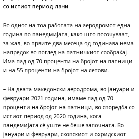
со истиот период лани
Во однос на тоа работата на аеродромот една
година по панедмијата, како што посочуваат,
за жал, во првите два месеца од годинава нема
напредок во поглед на патничкиот сообраќај.
Има пад од 70 проценти на бројот на патници
и на 55 проценти на бројот на летови.
– На двата македонски аеродрома, во јануари и
февруари 2021 година, имаме пад од 70
проценти на бројот на патници, во споредба со
истиот период од 2020 година, кога
пандемијата сè уште не беше започната. Во
јануари и февруари, скопскиот и охридскиот