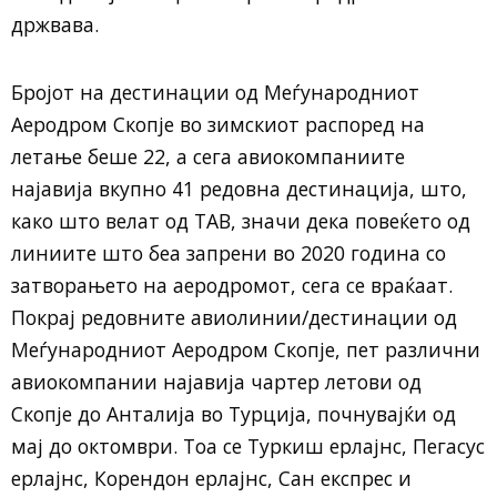
држвава.
Бројот на дестинации од Меѓународниот
Аеродром Скопје во зимскиот распоред на
летање беше 22, а сега авиокомпаниите
најавија вкупно 41 редовна дестинација, што,
како што велат од ТАВ, значи дека повеќето од
линиите што беа запрени во 2020 година со
затворањето на аеродромот, сега се враќаат.
Покрај редовните авиолинии/дестинации од
Меѓународниот Аеродром Скопје, пет различни
авиокомпании најавија чартер летови од
Скопје до Анталија во Турција, почнувајќи од
мај до октомври. Тоа се Туркиш ерлајнс, Пегасус
ерлајнс, Корендон ерлајнс, Сан експрес и