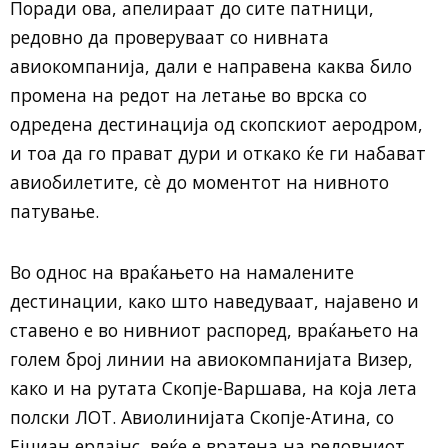
Поради ова, апелираат до сите патници,
редовно да проверуваат со нивната
авиокомпанија, дали е направена каква било
промена на редот на летање во врска со
одредена дестинација од скопскиот аеродром,
и тоа да го прават дури и откако ќе ги набават
авиобилетите, сè до моментот на нивното
патување.
Во однос на враќањето на намалените
дестинации, како што наведуваат, најавено и
ставено е во нивниот распоред, враќањето на
голем број линии на авиокомпанијата Визер,
како и на рутата Скопје-Варшава, на која лета
полски ЛОТ. Авиолинијата Скопје-Атина, со
Ејџиан ерлајнс, веќе е вратена на редовниот