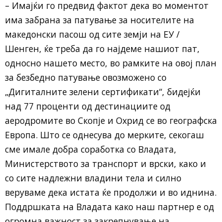
– Имајќи го предвид фактот дека во моментот
има забрана за патување за носителите на
македонски пасош од сите земји на ЕУ /
Шенген, ќе треба да го најдеме нашиот пат,
односно нашето место, во рамките на овој план
за безбедно патување овозможено со
„Дигиталните зелени сертификати“, бидејќи
над 77 проценти од дестинациите од
аеродромите во Скопје и Охрид се во географска
Европа. Што се однесува до мерките, секогаш
сме имале добра соработка со Владата,
Министерството за транспорт и врски, како и
со сите надлежни владини тела и силно
веруваме дека истата ќе продолжи и во иднина.
Поддршката на Владата како наш партнер е од
огромна важност за закрепнување на