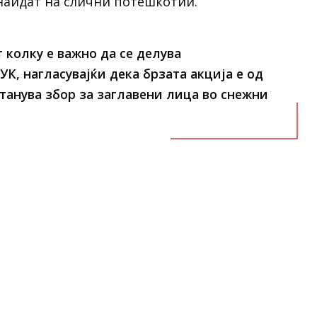
аидат на слични потешкотии.
 колку е важно да се делува
К, нагласувајќи дека брзата акција е од
танува збор за
заглавени лица
во снежни