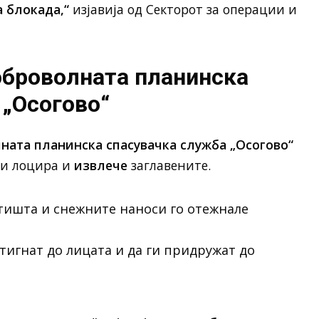
 блокада,“
изјавија од Секторот за операции и
оброволната планинска
 „Осогово“
ната планинска спасувачка служба „Осогово“
 ги лоцира и
извлече
заглавените.
тишта и снежните наноси го отежнале
тигнат до лицата и да ги придружат до