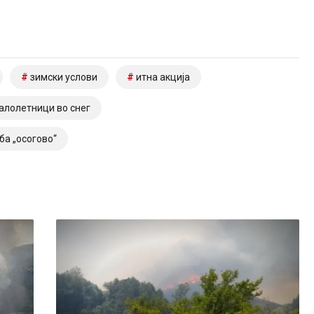
зимски услови
итна акција
алолетници во снег
ба „осогово“