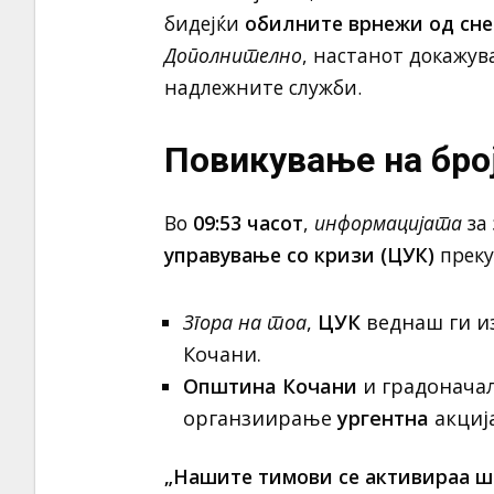
бидејќи
обилните врнежи од сне
Дополнително
, настанот докажув
надлежните служби.
Повикување на број
Во
09:53 часот
,
информацијата
за 
управување со кризи (ЦУК)
преку
Згора на тоа
,
ЦУК
веднаш ги и
Кочани.
Општина Кочани
и градонача
органзиирање
ургентна
акција
„Нашите тимови се активираа ш