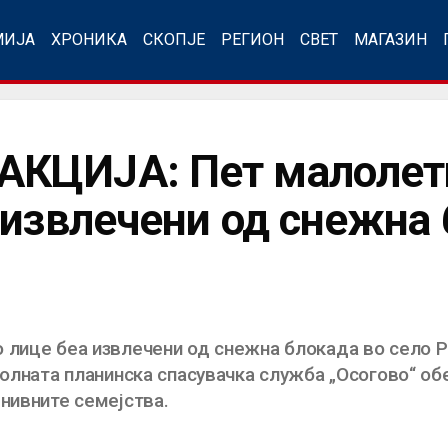
МИЈА
ХРОНИКА
СКОПЈЕ
РЕГИОН
СВЕТ
МАГАЗИН
КЦИЈА: Пет малолетн
 извлечени од снежна 
 лице беа извлечени од снежна блокада во село 
волната планинска спасувачка служба „Осогово“ об
 нивните семејства.