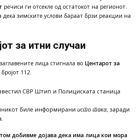
г
речиси ги отсекле од остатокот на регионот.
а дека зимските услови бараат брзи реакции на
от за итни случаи
заглавените лица стигнала во
Центарот за
 бројот 112.
звестил СВР Штип и Полициската станица
лникот биле информирани
исто така
, заради
.
том добивме дојава дека има лица кои мора