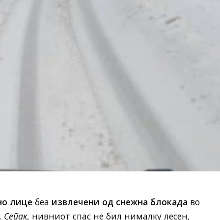
но лице
беа
извлечени од снежна блокада
во
.
Сепак
, нивниот спас не бил нималку лесен,