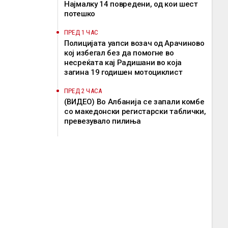
Најмалку 14 повредени, од кои шест
потешко
ПРЕД 1 ЧАС
Полицијата уапси возач од Арачиново
кој избегал без да помогне во
несреќата кај Радишани во која
загина 19 годишен мотоциклист
ПРЕД 2 ЧАСА
(ВИДЕО) Во Албанија се запали комбе
со македонски регистарски таблички,
превезувало пилиња