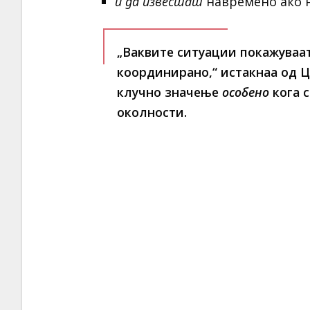
и да известат
навремено ако н
„Ваквите ситуации покажуваат
координирано,“
истакнаа од ЦУ
клучно значење
особено
кога с
околности.