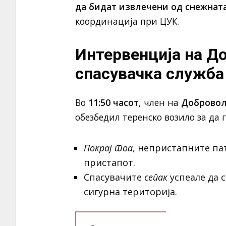
да бидат извлечени од снежната
координација при ЦУК.
Интервенција на Д
спасувачка служба
Во
11:50 часот
, член на
Добровол
обезбедил теренско возило за да
Покрај тоа
, непристапните па
пристапот.
Спасувачите
сепак
успеале да с
сигурна територија.