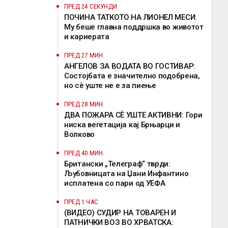
ПРЕД 24 СЕКУНДИ
ПОЧИНА ТАТКОТО НА ЛИОНЕЛ МЕСИ:
Му беше главна поддршка во животот
и кариерата
ПРЕД 27 МИН.
АНГЕЛОВ ЗА ВОДАТА ВО ГОСТИВАР:
Состојбата е значително подобрена,
но сè уште не е за пиење
ПРЕД 28 МИН.
ДВА ПОЖАРА СÈ УШТЕ АКТИВНИ: Гори
ниска вегетација кај Брњарци и
Волково
ПРЕД 40 МИН.
Британски „Телеграф“ тврди:
Љубовницата на Џани Инфантино
исплатена со пари од УЕФА
ПРЕД 1 ЧАС
(ВИДЕО) СУДИР НА ТОВАРЕН И
ПАТНИЧКИ ВОЗ ВО ХРВАТСКА: