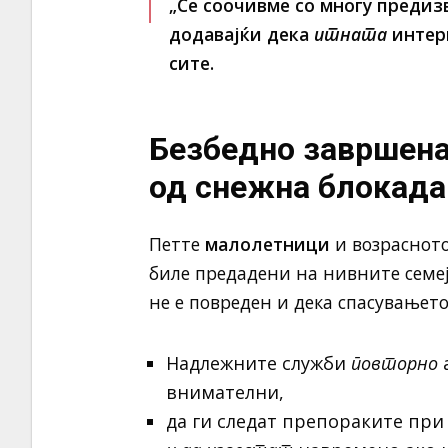
„Се соочивме со многу предиз
додавајќи дека
итната
интерв
сите.
Безбедно завршена
од снежна блокада
Петте
малолетници
и возрасното
биле предадени на нивните семе
не е повреден и дека спасувањет
Надлежните служби
повторно
а
внимателни,
да ги следат препораките при