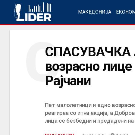
МАКЕДОНИЈА
ЕКОНО
С
СПАСУВАЧКА А
возрасно лице
Рајчани
Пет малолетници и едно возрасно
реагираа со итна акција, а Добро
лица се безбедни и предадени на