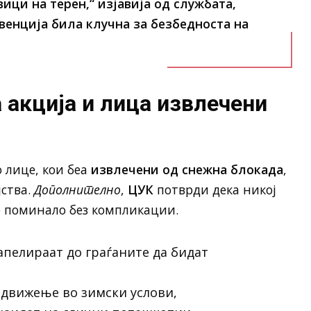
вици на терен,“
изјавија од службата,
енција била клучна за безбедноста на
 акција и лица извлечени
 лице, кои беа
извлечени од снежна блокада
,
јства.
Дополнително
,
ЦУК
потврди дека никој
о поминало без компликации.
пелираат до граѓаните да бидат
 движење во зимски услови,