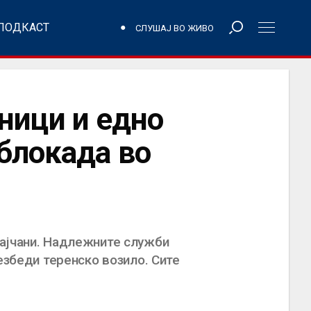
ПОДКАСТ
СЛУШАЈ ВО ЖИВО
ици и едно
блокада во
Рајчани. Надлежните служби
езбеди теренско возило. Сите