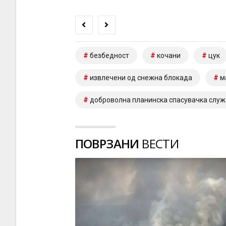
безбедност
кочани
цук
извлечени од снежна блокада
м
доброволна планинска спасувачка служ
ПОВРЗАНИ
ВЕСТИ