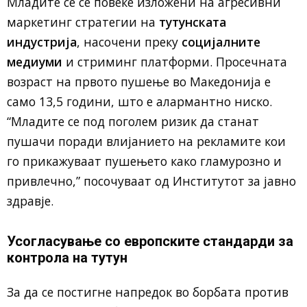
Младите се сè повеќе изложени на агресивни
маркетинг стратегии на
тутунската
индустрија
, насочени преку
социјалните
медиуми
и стриминг платформи. Просечната
возраст на првото пушење во Македонија е
само 13,5 години, што е алармантно ниско.
“Младите се под поголем ризик да станат
пушачи поради влијанието на рекламите кои
го прикажуваат пушењето како гламурозно и
привлечно,” посочуваат од Институтот за јавно
здравје.
Усогласување со европските стандарди за
контрола на тутун
За да се постигне напредок во борбата против