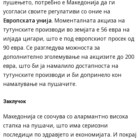
пушењето, потребно е Македонија да ги
усогласи своите регулативи со оние на
Европската унија
. Моменталната акциза на
тутунските производи во земјата е 56 евра на
илјада цигари, што е под европскиот просек од
90 евра. Се разгледува можноста за
дополнително зголемување на акцизите до 200
евра, што би ја намалило достапноста на
тутунските производи и би допринело кон
намалување на пушачите.
Заклучок
Македонија се соочува со алармантно висока
стапка на пушачи, што има сериозни
последици по здравјето и економијата. И покрај