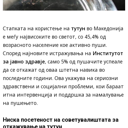
Стапката на користење на
тутун
во Македонија
е меѓу највисоките во светот, со 45,4% од
возрасното население кое активно пуши.
Според најновите истражувања на
Институтот
за јавно здравје
, само 5% од пушачите успеале
да се откажат од оваа штетна навика во
последните години. Ова укажува на сериозни
здравствени и социјални проблеми, кои бараат
итна интервенција и поддршка за намалување
на пушењето.
Ниска посетеност на советувалиштата за
откажување на тутун