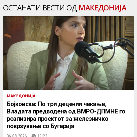
ОСТАНАТИ ВЕСТИ ОД
МАКЕДОНИЈА
МАКЕДОНИЈА
Бојковска: По три децении чекање,
Владата предводена од ВМРО-ДПМНЕ го
реализира проектот за железничко
поврзување со Бугарија
06.08.2026.
19:23