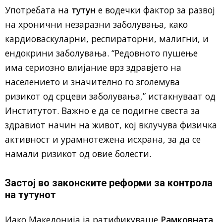
Употребата на
тутун
е водечки фактор за развој
на хронични незаразни заболувања, како
кардиоваскуларни, респираторни, малигни, и
ендокрини заболувања. “Редовното пушење
има сериозно влијание врз здравјето на
населението и значително го зголемува
ризикот од срцеви заболувања,” истакнуваат од
Институтот. Важно е да се подигне свеста за
здравиот начин на живот, кој вклучува физичка
активност и урамнотежена исхрана, за да се
намали ризикот од овие болести.
Застој во законските реформи за контрола
на тутунот
Иако Македонија ја ратификуваше
Рамковната