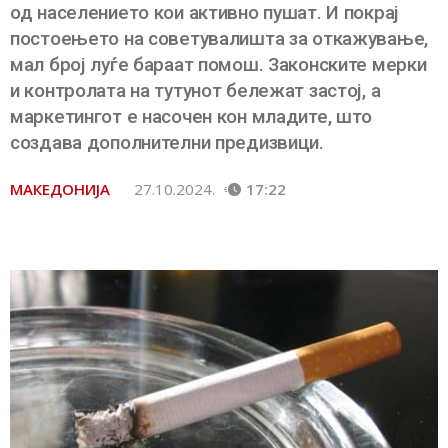
од населението кои активно пушат. И покрај
постоењето на советувалишта за откажување,
мал број луѓе бараат помош. Законските мерки
и контролата на тутунот бележат застој, а
маркетингот е насочен кон младите, што
создава дополнителни предизвици.
МАКЕДОНИЈА
27.10.2024.
17:22