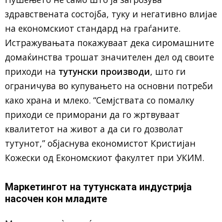
здравствената состојба, туку и негативно влијае
на економскиот стандард на граѓаните.
Истражувањата покажуваат дека сиромашните
домаќинства трошат значителен дел од своите
приходи на
тутунски производи
, што ги
ограничува во купувањето на основни потреби
како храна и млеко. “Семјствата со помалку
приходи се приморани да го жртвуваат
квалитетот на живот а да си го дозволат
тутунот,” објаснува економистот Кристијан
Кожески од Економскиот факултет при УКИМ.
Маркетингот на тутунската индустрија
насочен кон младите