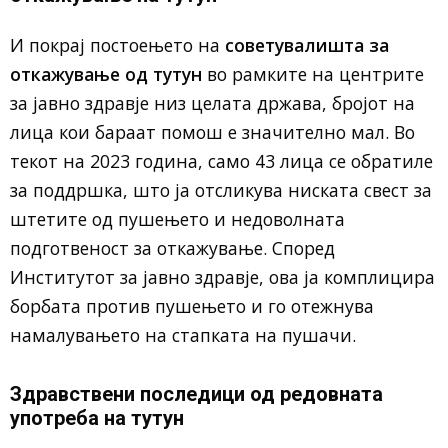
И покрај постоењето на
советувалишта за
откажување од тутун
во рамките на центрите
за јавно здравје низ целата држава, бројот на
лица кои бараат помош е значително мал. Во
текот на 2023 година, само 43 лица се обратиле
за поддршка, што ја отсликува ниската свест за
штетите од пушењето и недоволната
подготвеност за откажување. Според
Институтот за јавно здравје, ова ја комплицира
борбата против пушењето и го отежнува
намалувањето на стапката на пушачи.
Здравствени последици од редовната
употреба на тутун