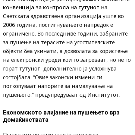
конвенција за контрола на тутунот
на
Светската здравствена организација уште во
2006 година, постигнувањето напредок е
ограничено. Во последниве години, забраните
за пушење на терасите на угостителските
објекти беа укинати, а дозволата за користење
на електронски уреди кои го загреваат, но не го
горат тутунот, дополнително ја усложнува
состојбата. “Овие законски измени ги
поткопуваат напорите за намалување на
пушењето,” предупредуваат од Институтот.
Економското влијание на пушењето врз
домаќинствата
Пушењето не само што ја загрозува