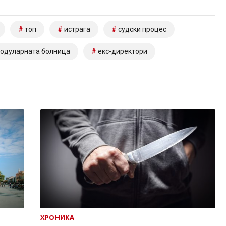
топ
истрага
судски процес
модуларната болница
екс-директори
ХРОНИКА