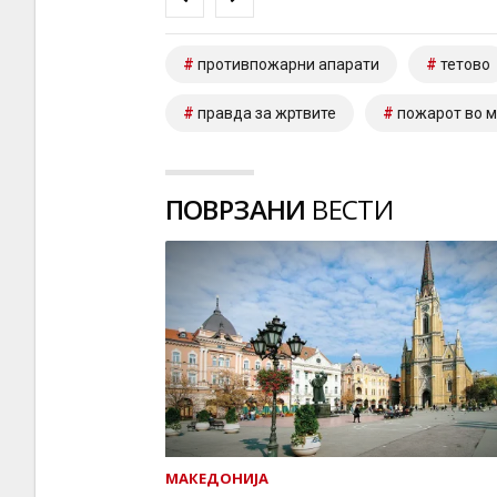
противпожарни апарати
тетово
правда за жртвите
пожарот во 
ПОВРЗАНИ
ВЕСТИ
МАКЕДОНИЈА