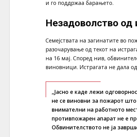
и го поддржаа барањето.
Незадоволство од 
Семејствата на загинатите во по
разочарување од текот на истраг
на 16 мај. Според нив, обвините
виновници. Истрагата не дала од
„Јасно е каде лежи одговорно
не се виновни за пожарот што
внимателни на работното мест
противпожарен апарат не е п
Обвинителството не ја заврши