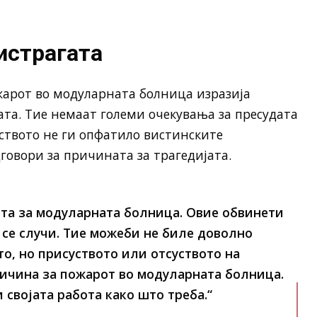
истрагата
жарот во модуларната болница изразија
ата. Тие немаат големи очекувања за пресудата
лството не ги опфатило вистинските
говори за причината за трагедијата.
ста за модуларната болница. Овие обвинети
 се случи. Тие можеби не биле доволно
о, но присуството или отсуството на
ричина за пожарот во модуларната болница.
 својата работа како што треба.“