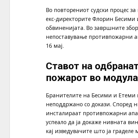
Во повторениот судски процес за
екс-директорите Флорин Бесими 
обвиненијата. Во завршните збор
непоставување противпожарни ап
16 мај.
Ставот на одбранат
пожарот во модула
Бранителите на Бесими и Етеми н
неподдржано со докази. Според н
инсталираат противпожарни апа
успеало да ја докаже нивната вин
кај изведувачите што ја граделе