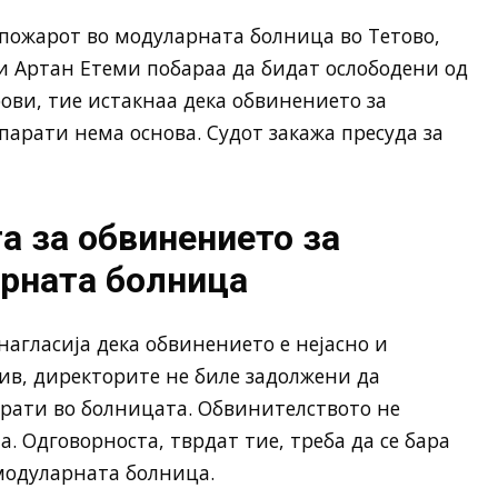
 пожарот во модуларната болница во Тетово,
и Артан Етеми побараа да бидат ослободени од
ови, тие истакнаа дека обвинението за
арати нема основа. Судот закажа пресуда за
а за обвинението за
рната болница
агласија дека обвинението е нејасно и
ив, директорите не биле задолжени да
рати во болницата. Обвинителството не
а. Одговорноста, тврдат тие, треба да се бара
 модуларната болница.