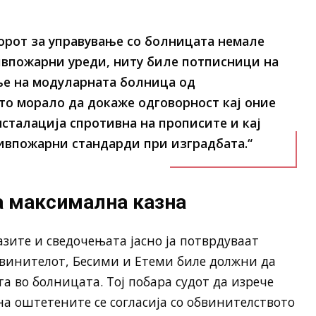
орот за управување со болницата немале
ивпожарни уреди, ниту биле потписници на
е на модуларната болница од
то морало да докаже одговорност кај оние
сталација спротивна на прописите и кај
ивпожарни стандарди при изградбата.“
а максимална казна
зите и сведочењата јасно ја потврдуваат
бвинителот, Бесими и Етеми биле должни да
 во болницата. Тој побара судот да изрече
а оштетените се согласија со обвинителството