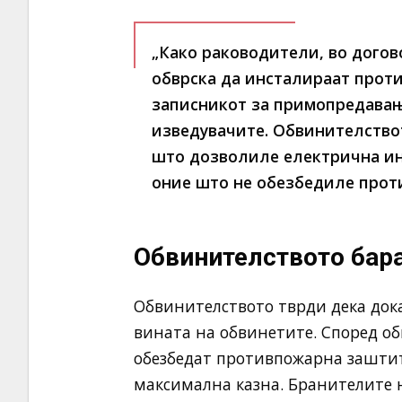
„Како раководители, во догов
обврска да инсталираат прот
записникот за примопредавањ
изведувачите. Обвинителство
што дозволиле електрична ин
оние што не обезбедиле прот
Обвинителството бар
Обвинителството тврди дека дока
вината на обвинетите. Според о
обезбедат противпожарна заштита
максимална казна. Бранителите н