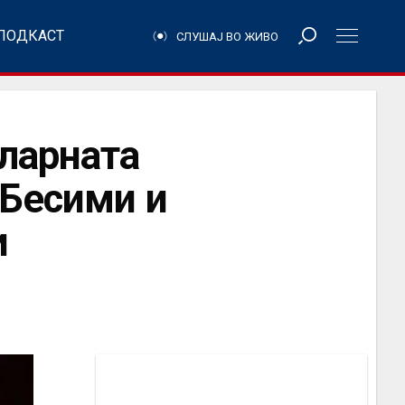
ПОДКАСТ
СЛУШАЈ ВО ЖИВО
уларната
 Бесими и
и