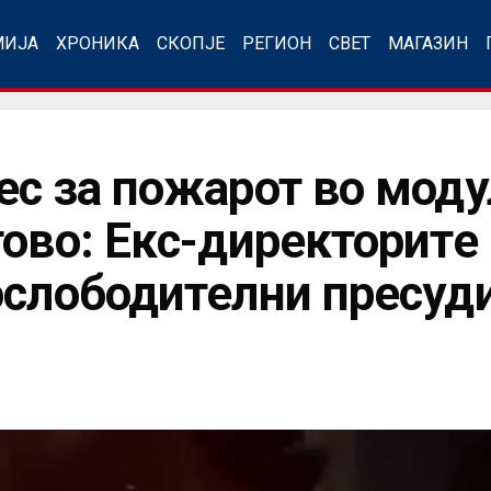
МИЈА
ХРОНИКА
СКОПЈЕ
РЕГИОН
СВЕТ
МАГАЗИН
ес за пожарот во мод
тово: Екс-директорите
ослободителни пресуд