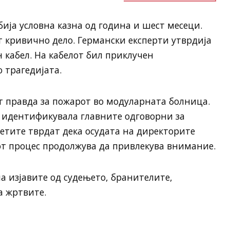
бија условна казна од година и шест месеци.
 кривично дело. Германски експерти утврдија
 кабел. На кабелот бил приклучен
 трагедијата.
т правда за пожарот во модуларната болница.
и идентификувала главните одговорни за
етите тврдат дека осудата на директорите
от процес продолжува да привлекува внимание.
 изјавите од судењето, бранителите,
а жртвите.