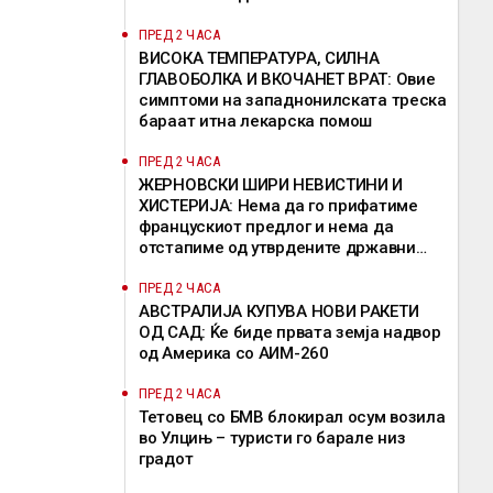
ПРЕД 2 ЧАСА
ВИСОКА ТЕМПЕРАТУРА, СИЛНА
ГЛАВОБОЛКА И ВКОЧАНЕТ ВРАТ: Овие
симптоми на западнонилската треска
бараат итна лекарска помош
ПРЕД 2 ЧАСА
ЖЕРНОВСКИ ШИРИ НЕВИСТИНИ И
ХИСТЕРИЈА: Нема да го прифатиме
францускиот предлог и нема да
отстапиме од утврдените државни
позиции, велат од ВМРО-ДПМНЕ
ПРЕД 2 ЧАСА
АВСТРАЛИЈА КУПУВА НОВИ РАКЕТИ
ОД САД: Ќе биде првата земја надвор
од Америка со АИМ-260
ПРЕД 2 ЧАСА
Тетовец со БМВ блокирал осум возила
во Улцињ – туристи го барале низ
градот