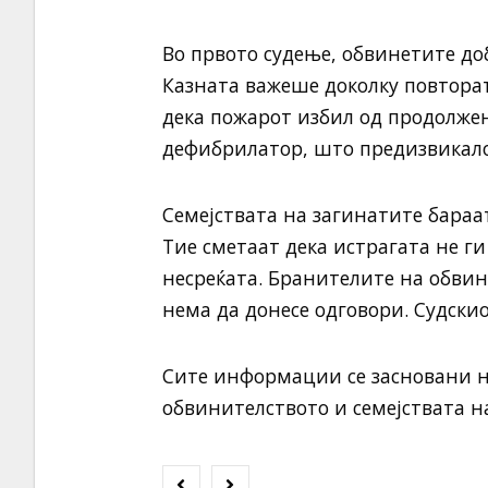
Во првото судење, обвинетите до
Казната важеше доколку повторат
дека пожарот избил од продолжен
дефибрилатор, што предизвикало
Семејствата на загинатите бараа
Тие сметаат дека истрагата не г
несреќата. Бранителите на обвин
нема да донесе одговори. Судски
Сите информации се засновани на
обвинителството и семејствата н