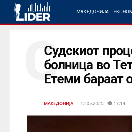
МАКЕДОНИЈА
ЕКОНО
С
Судскиот проц
болница во Те
Етеми бараат 
МАКЕДОНИЈА
12.05.2025.
17:14