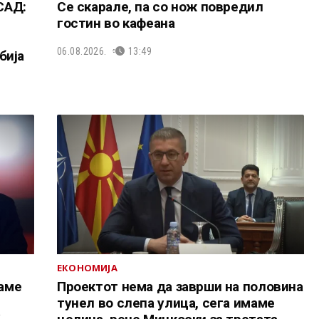
САД:
Се скарале, па со нож повредил
гостин во кафеана
06.08.2026.
13:49
бија
ЕКОНОМИЈА
аме
Проектот нема да заврши на половина
тунел во слепа улица, сега имаме