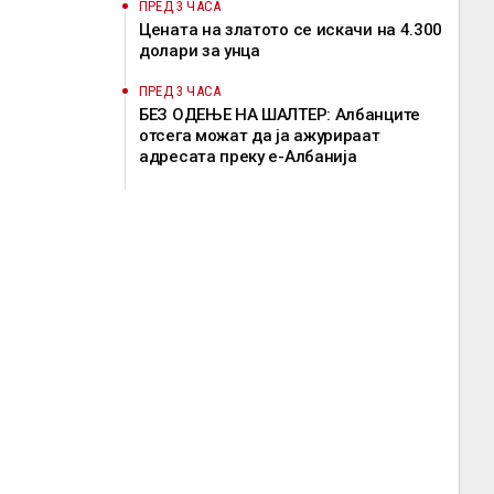
ПРЕД 3 ЧАСА
Цената на златото се искачи на 4.300
долари за унца
ПРЕД 3 ЧАСА
БЕЗ ОДЕЊЕ НА ШАЛТЕР: Албанците
отсега можат да ја ажурираат
адресата преку е-Албанија