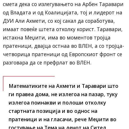
смета дека со излегувањето на Арбен Таравари
од Владата и од Коалицијата, тој и лидерот на
ДУИ Али Ахмети, со кој сакал да соработува,
имаат повеќе штета отколку корист. Таравари,
истакна Меџити, има во моментов тројца
пратеници, двајца остнаа во ВЛЕН, а со тројца-
четворица пратеници од Европскиот фронт се
разговара да се префрлат во ВЛЕН.
Математиките на Ахмети и Таравари што
ги правеа дома, не излегоа на пазар, туку
излегоа поинакви и полоши отколку
стартната позиција и во однос на
пратеници и на гласачи, рече Меџити во
гостување на Тема на денот на Сител