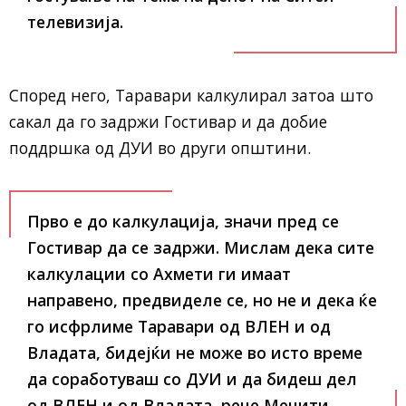
телевизија.
Според него, Таравари калкулирал затоа што
сакал да го задржи Гостивар и да добие
поддршка од ДУИ во други општини.
Прво е до калкулација, значи пред се
Гостивар да се задржи. Мислам дека сите
калкулации со Ахмети ги имаат
направено, предвиделе се, но не и дека ќе
го исфрлиме Таравари од ВЛЕН и од
Владата, бидејќи не може во исто време
да соработуваш со ДУИ и да бидеш дел
од ВЛЕН и од Владата, рече Меџити.