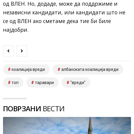
од ВЛЕН. Но, додаде, може да поддржиме и
независни кандидати, или кандидати што не
се од ВЛЕН ако сметаме дека тие би биле
најдобри.
коалиција вреди
албанската коалиција вреди
топ
таравари
"вреди"
ПОВРЗАНИ
ВЕСТИ