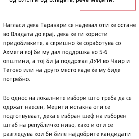
Нагласи дека Таравари се надевал оти ќе остане
во Владата до крај, дека ќе ги користи
придобивките, а скришно ќе соработува со
Ахмети кој би му дал поддршка во 5-6
општини, а тој би ја поддржал ДУИ во Чаир и
Тетово или на друго место каде ќе му биде
потребно.
Во однос на локалните избори што треба да се
одржат наесен, Меџити истакна оти се
подготвуваат, дека е избран шеф на изборен
штаб на републичко ниво, како и оти се
разгледува кои би биле најдобрите кандидати