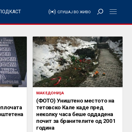
ПОДКАСТ
СЛУШАЈ ВО ЖИВО
МАКЕДОНИЈА
:
(ФОТО) Уништено местото на
-плочата
тетовско Кале каде пред
еоштетена
неколку часа беше оддадена
почит за бранителите од 2001
година