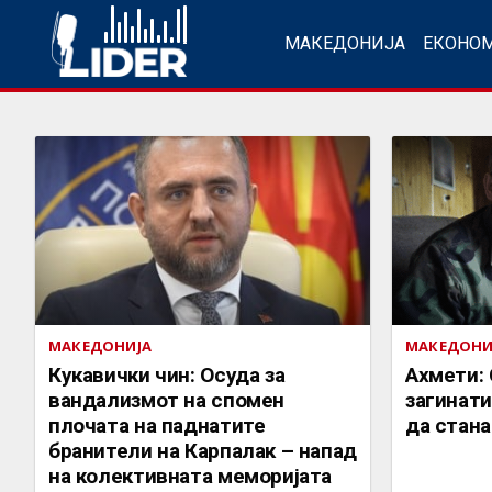
МАКЕДОНИЈА
ЕКОНО
МАКЕДОНИЈА
МАКЕДОНИ
Кукавички чин: Осуда за
Ахмети:
вандализмот на спомен
загинати
плочата на паднатите
да стан
бранители на Карпалак – напад
на колективната меморијата