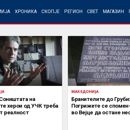
МИЈА
ХРОНИКА
СКОПЈЕ
РЕГИОН
СВЕТ
МАГАЗИН
ЈА
МАКЕДОНИЈА
 Соништата на
Бранителите до Груби
те херои од УЧК треба
Погрижете се спомен
ат реалност
во Вејце да остане н