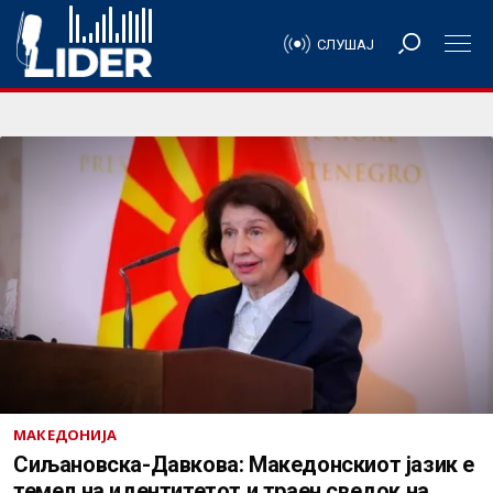
СЛУШАЈ
МАКЕДОНИЈА
Сиљановска-Давкова: Македонскиот јазик е
темел на идентитетот и траен сведок на