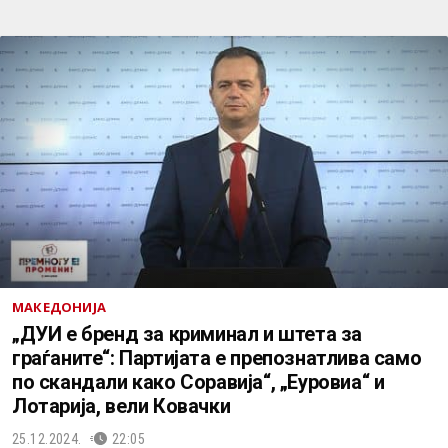
МАКЕДОНИЈА
„ДУИ е бренд за криминал и штета за
граѓаните“: Партијата е препознатлива само
по скандали како Соравија“, „Еуровиа“ и
Лотарија, вели Ковачки
25.12.2024.
22:05