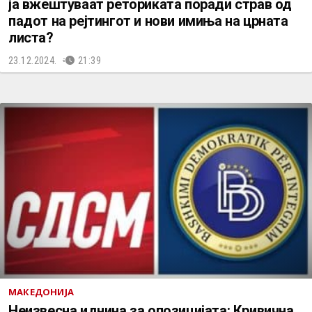
ја вжештуваат реториката поради страв од
падот на рејтингот и нови имиња на црната
листа?
23.12.2024.
21:39
МАКЕДОНИЈА
Неизвесна иднина за опозицијата: Кривична