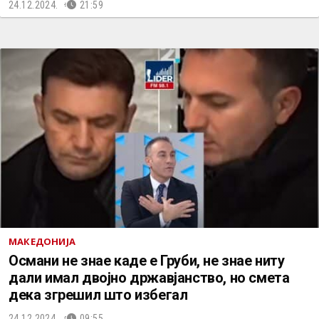
24.12.2024.
21:59
МАКЕДОНИЈА
Османи не знае каде е Груби, не знае ниту
дали имал двојно државјанство, но смета
дека згрешил што избегал
24.12.2024.
09:55