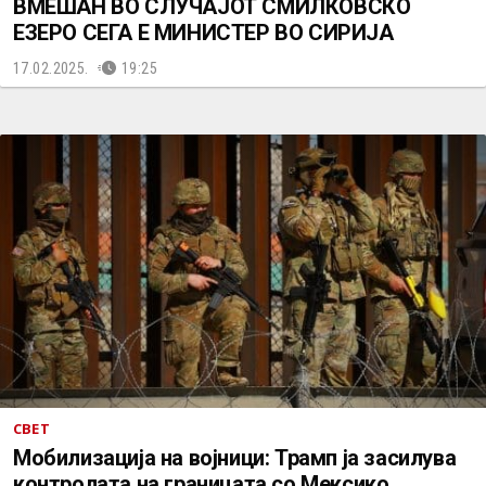
ВМЕШАН ВО СЛУЧАЈОТ СМИЛКОВСКО
ЕЗЕРО СЕГА Е МИНИСТЕР ВО СИРИЈА
17.02.2025.
19:25
СВЕТ
Мобилизација на војници: Трамп ја засилува
контролата на границата со Мексико