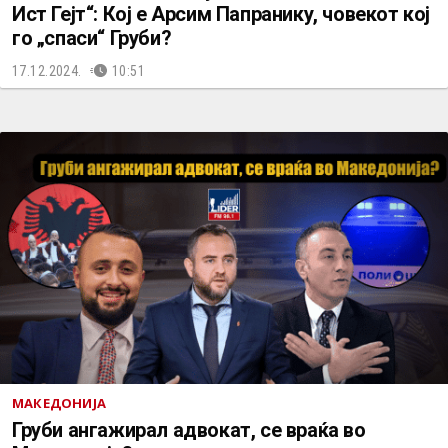
Ист Гејт“: Кој е Арсим Папранику, човекот кој
го „спаси“ Груби?
17.12.2024.
10:51
МАКЕДОНИЈА
Груби ангажирал адвокат, се враќа во