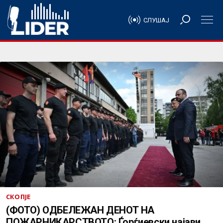
СЛУШАЈ
СКОПЈЕ
(ФОТО) ОДБЕЛЕЖАН ДЕНОТ НА
ПОЖАРНИКАРСТВОТО: Ѓорѓиевски најави