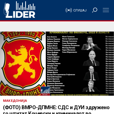
СЛУШАЈ
МАКЕДОНИЈА
(ФОТО) ВМРО-ДПМНЕ: СДС и ДУИ здружено
го штитат Коцевски и криминалот во