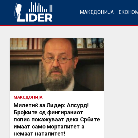
МАКЕДОНИЈА
ЕКОНО
МАКЕДОНИЈА
Милетиќ за Лидер: Апсурд!
Бројките од фингираниот
попис покажуваат дека Србите
имаат само морталитет а
немаат наталитет!