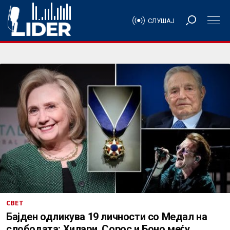
СЛУШАЈ
СВЕТ
Бајден одликува 19 личности со Медал на
слободата: Хилари, Сорос и Боно меѓу