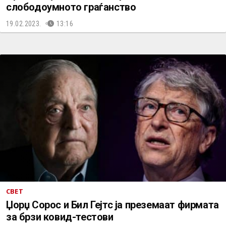
слободоумното граѓанство
19.02.2023.
13:16
СВЕТ
Џорџ Сорос и Бил Гејтс ја преземаат фирмата
за брзи ковид-тестови