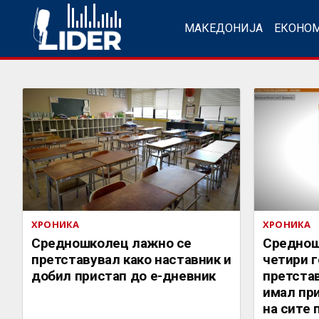
МАКЕДОНИЈА
ЕКОНО
ХРОНИКА
ХРОНИКА
Средношколец лажно се
Среднош
претставувал како наставник и
четири 
добил пристап до е-дневник
претстав
имал пр
на сите