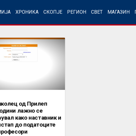
МИЈА
ХРОНИКА
СКОПЈЕ
РЕГИОН
СВЕТ
МАГАЗИН
колец од Прилеп
години лажно се
увал како наставник и
истап до податоците
 професори