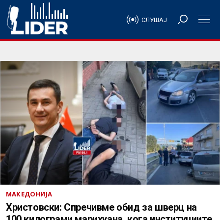
СЛУШАЈ
МАКЕДОНИЈА
Христовски: Спречивме обид за шверц на
100 килограми марихуана, кога институциите