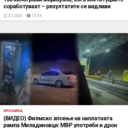
соработуваат – резултатите се видливи
02.07.2025.
14:34
ХРОНИКА
(ВИДЕО) Филмско апсење на наплатната
рампа Миладиновци: МВР употреби и дрон