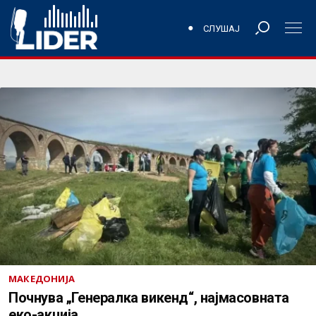
СЛУШАЈ
МАКЕДОНИЈА
Почнува „Генералка викенд“, најмасовната
еко-акција