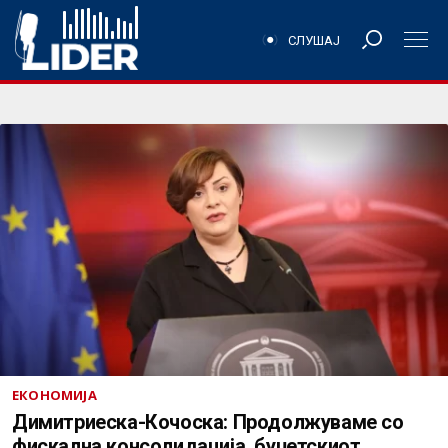
СЛУШАЈ
ЕКОНОМИЈА
Димитриеска-Кочоска: Продолжуваме со
фискална консолидација, буџетскиот