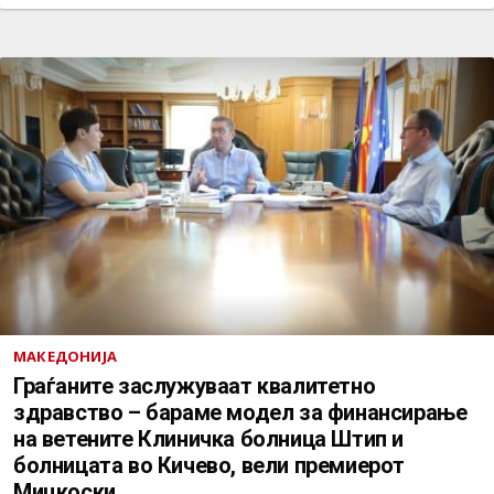
МАКЕДОНИЈА
Граѓаните заслужуваат квалитетно
здравство – бараме модел за финансирање
на ветените Клиничка болница Штип и
болницата во Кичево, вели премиерот
Мицкоски