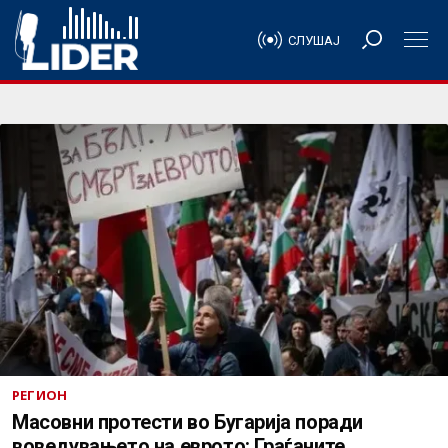
СЛУШАЈ
РЕГИОН
Масовни протести во Бугарија поради
воведувањето на еврото: Граѓаните