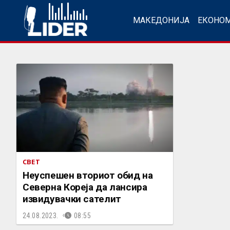
МАКЕДОНИЈА
ЕКОНО
СВЕТ
Неуспешен вториот обид на
Северна Кореја да лансира
извидувачки сателит
24.08.2023.
08:55