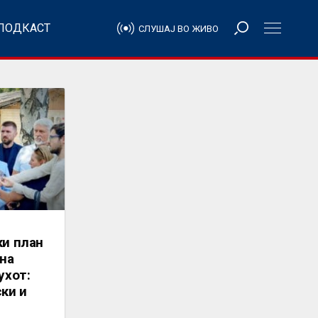
ПОДКАСТ
СЛУШАЈ ВО ЖИВО
ки план
 на
ухот:
ки и