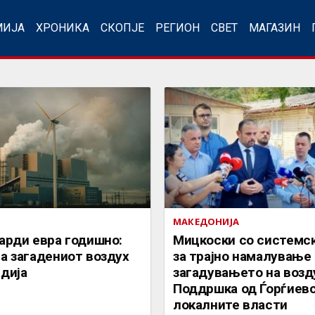
МИЈА
ХРОНИКА
СКОПЈЕ
РЕГИОН
СВЕТ
МАГАЗИН
МАКЕДОНИЈА
арди евра годишно:
Мицкоски со системс
а загадениот воздух
за трајно намалување
дија
загадувањето на возд
Поддршка од Ѓорѓиевс
локалните власти