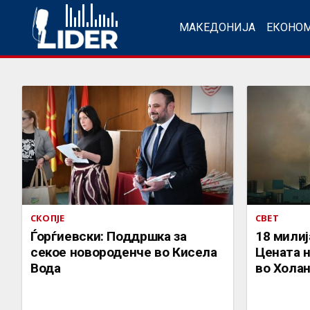
МАКЕДОНИЈА
ЕКОНО
СКОПЈЕ
СВЕТ
Ѓорѓиевски: Поддршка за
18 милиј
секое новороденче во Кисела
Цената н
Вода
во Холан