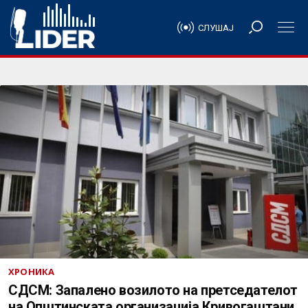
СЛУШАЈ
ХРОНИКА
СДСМ: Запалено возилото на претседателот
на Општинската организација Кривогаштани